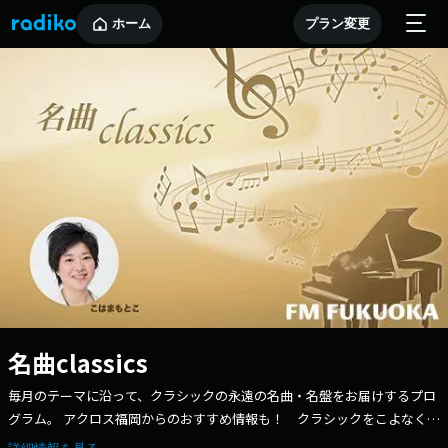
ホーム
プラン変更
名曲classics
毎月のテーマに沿って、クラシックの永遠の名曲・名盤をお届けするプロ
グラム。 アクロス福岡からのおすすめ情報も！ クラシックをこよなく愛
するこはまもとこが、日曜日の朝を優雅に飾ります。