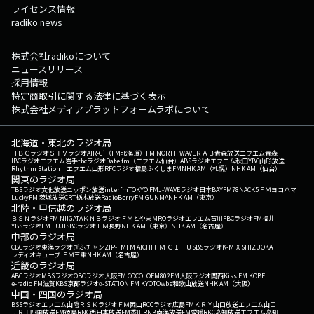
ライセンス情報
radiko news
株式会社radikoについて
ニュースリリース
採用情報
特定商取引に関する法律に基づく表示
株式会社メディアプラットフォームラボについて
北海道・東北のラジオ局
ＨＢＣラジオ
ＳＴＶラジオ
AIR-G'（FM北海道）
FM NORTH WAVE
ＲＡＢ青森放送
エフエム青森
IBCラジオ
エフエム岩手
tbcラジオ
Date fm（エフエム仙台）
ABSラジオ
エフエム秋田
YBC山形放送
Rhythm Station エフエム山形
RFCラジオ福島
ふくしまFM
NHK AM（札幌）
NHK AM（仙台）
関東のラジオ局
TBSラジオ
文化放送
ニッポン放送
interfm
TOKYO FM
J-WAVE
ラジオ日本
BAYFM78
NACK5
ＦＭヨコハマ
LuckyFM 茨城放送
CRT栃木放送
RadioBerry
FM GUNMA
NHK AM（東京）
北陸・甲信越のラジオ局
ＢＳＮラジオ
FM NIIGATA
ＫＮＢラジオ
ＦＭとやま
MROラジオ
エフエム石川
FBCラジオ
FM福井
YBSラジオ
FM FUJI
SBCラジオ
ＦＭ長野
NHK AM（東京）
NHK AM（名古屋）
中部のラジオ局
CBCラジオ
東海ラジオ
ぎふチャン
ZIP-FM
FM AICHI
ＦＭ ＧＩＦＵ
SBSラジオ
K-MIX SHIZUOKA
レディオキューブ ＦＭ三重
NHK AM（名古屋）
近畿のラジオ局
ABCラジオ
MBSラジオ
OBCラジオ大阪
FM COCOLO
FM802
FM大阪
ラジオ関西
Kiss FM KOBE
e-radio FM滋賀
KBS京都ラジオ
α-STATION FM KYOTO
wbs和歌山放送
NHK AM（大阪）
中国・四国のラジオ局
BSSラジオ
エフエム山陰
ＲＳＫラジオ
ＦＭ岡山
RCCラジオ
広島FM
ＫＲＹ山口放送
エフエム山口
ＪＲＴ四国放送
FM徳島
RNC西日本放送
FM香川
RNB南海放送
FM愛媛
RKC高知放送
エフエム高知