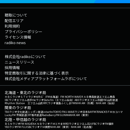
聴取について
配信エリア
利用規約
プライバシーポリシー
ライセンス情報
radiko news
株式会社radikoについて
ニュースリリース
採用情報
特定商取引に関する法律に基づく表示
株式会社メディアプラットフォームラボについて
北海道・東北のラジオ局
ＨＢＣラジオ
ＳＴＶラジオ
AIR-G'（FM北海道）
FM NORTH WAVE
ＲＡＢ青森放送
エフエム青森
IBCラジオ
エフエム岩手
tbcラジオ
Date fm（エフエム仙台）
ABSラジオ
エフエム秋田
YBC山形放送
Rhythm Station エフエム山形
RFCラジオ福島
ふくしまFM
NHK AM（札幌）
NHK AM（仙台）
関東のラジオ局
TBSラジオ
文化放送
ニッポン放送
interfm
TOKYO FM
J-WAVE
ラジオ日本
BAYFM78
NACK5
ＦＭヨコハマ
LuckyFM 茨城放送
CRT栃木放送
RadioBerry
FM GUNMA
NHK AM（東京）
北陸・甲信越のラジオ局
ＢＳＮラジオ
FM NIIGATA
ＫＮＢラジオ
ＦＭとやま
MROラジオ
エフエム石川
FBCラジオ
FM福井
YBSラジオ
FM FUJI
SBCラジオ
ＦＭ長野
NHK AM（東京）
NHK AM（名古屋）