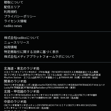
聴取について
配信エリア
利用規約
プライバシーポリシー
ライセンス情報
radiko news
株式会社radikoについて
ニュースリリース
採用情報
特定商取引に関する法律に基づく表示
株式会社メディアプラットフォームラボについて
北海道・東北のラジオ局
ＨＢＣラジオ
ＳＴＶラジオ
AIR-G'（FM北海道）
FM NORTH WAVE
ＲＡＢ青森放送
エフエム青森
IBCラジオ
エフエム岩手
tbcラジオ
Date fm（エフエム仙台）
ABSラジオ
エフエム秋田
YBC山形放送
Rhythm Station エフエム山形
RFCラジオ福島
ふくしまFM
NHK AM（札幌）
NHK AM（仙台）
関東のラジオ局
TBSラジオ
文化放送
ニッポン放送
interfm
TOKYO FM
J-WAVE
ラジオ日本
BAYFM78
NACK5
ＦＭヨコハマ
LuckyFM 茨城放送
CRT栃木放送
RadioBerry
FM GUNMA
NHK AM（東京）
北陸・甲信越のラジオ局
ＢＳＮラジオ
FM NIIGATA
ＫＮＢラジオ
ＦＭとやま
MROラジオ
エフエム石川
FBCラジオ
FM福井
YBSラジオ
FM FUJI
SBCラジオ
ＦＭ長野
NHK AM（東京）
NHK AM（名古屋）
中部のラジオ局
CBCラジオ
東海ラジオ
ぎふチャン
ZIP-FM
FM AICHI
ＦＭ ＧＩＦＵ
SBSラジオ
K-MIX SHIZUOKA
レディオキューブ ＦＭ三重
NHK AM（名古屋）