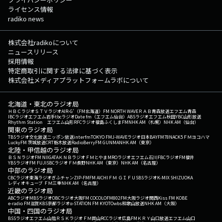
ライセンス情報
radiko news
株式会社radikoについて
ニュースリリース
採用情報
特定商取引に関する法律に基づく表示
株式会社メディアプラットフォームラボについて
北海道・東北のラジオ局
ＨＢＣラジオ
ＳＴＶラジオ
AIR-G'（FM北海道）
FM NORTH WAVE
ＲＡＢ青森放送
エフエム青森
IBCラジオ
エフエム岩手
tbcラジオ
Date fm（エフエム仙台）
ABSラジオ
エフエム秋田
YBC山形放送
Rhythm Station エフエム山形
RFCラジオ福島
ふくしまFM
NHK AM（札幌）
NHK AM（仙台）
関東のラジオ局
TBSラジオ
文化放送
ニッポン放送
interfm
TOKYO FM
J-WAVE
ラジオ日本
BAYFM78
NACK5
ＦＭヨコハマ
LuckyFM 茨城放送
CRT栃木放送
RadioBerry
FM GUNMA
NHK AM（東京）
北陸・甲信越のラジオ局
ＢＳＮラジオ
FM NIIGATA
ＫＮＢラジオ
ＦＭとやま
MROラジオ
エフエム石川
FBCラジオ
FM福井
YBSラジオ
FM FUJI
SBCラジオ
ＦＭ長野
NHK AM（東京）
NHK AM（名古屋）
中部のラジオ局
CBCラジオ
東海ラジオ
ぎふチャン
ZIP-FM
FM AICHI
ＦＭ ＧＩＦＵ
SBSラジオ
K-MIX SHIZUOKA
レディオキューブ ＦＭ三重
NHK AM（名古屋）
近畿のラジオ局
ABCラジオ
MBSラジオ
OBCラジオ大阪
FM COCOLO
FM802
FM大阪
ラジオ関西
Kiss FM KOBE
e-radio FM滋賀
KBS京都ラジオ
α-STATION FM KYOTO
wbs和歌山放送
NHK AM（大阪）
中国・四国のラジオ局
BSSラジオ
エフエム山陰
ＲＳＫラジオ
ＦＭ岡山
RCCラジオ
広島FM
ＫＲＹ山口放送
エフエム山口