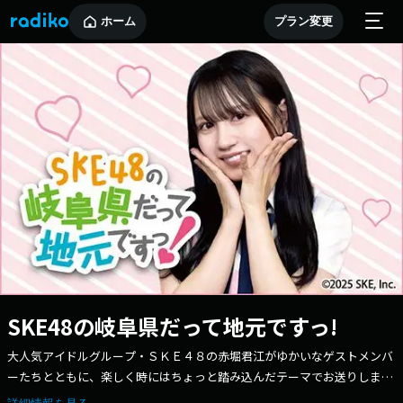
ホーム
プラン変更
SKE48の岐阜県だって地元ですっ!
大人気アイドルグループ・ＳＫＥ４８の赤堀君江がゆかいなゲストメンバ
ーたちとともに、楽しく時にはちょっと踏み込んだテーマでお送りしま
す！ 【パーソナリティ】赤堀君江（ＳＫＥ４８） メッセージフォ