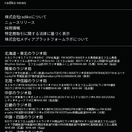
radiko news
株式会社radikoについて
ニュースリリース
採用情報
特定商取引に関する法律に基づく表示
株式会社メディアプラットフォームラボについて
北海道・東北のラジオ局
ＨＢＣラジオ
ＳＴＶラジオ
AIR-G'（FM北海道）
FM NORTH WAVE
ＲＡＢ青森放送
エフエム青森
IBCラジオ
エフエム岩手
tbcラジオ
Date fm（エフエム仙台）
ABSラジオ
エフエム秋田
YBC山形放送
Rhythm Station エフエム山形
RFCラジオ福島
ふくしまFM
NHK AM（札幌）
NHK AM（仙台）
関東のラジオ局
TBSラジオ
文化放送
ニッポン放送
interfm
TOKYO FM
J-WAVE
ラジオ日本
BAYFM78
NACK5
ＦＭヨコハマ
LuckyFM 茨城放送
CRT栃木放送
RadioBerry
FM GUNMA
NHK AM（東京）
北陸・甲信越のラジオ局
ＢＳＮラジオ
FM NIIGATA
ＫＮＢラジオ
ＦＭとやま
MROラジオ
エフエム石川
FBCラジオ
FM福井
YBSラジオ
FM FUJI
SBCラジオ
ＦＭ長野
NHK AM（東京）
NHK AM（名古屋）
中部のラジオ局
CBCラジオ
東海ラジオ
ぎふチャン
ZIP-FM
FM AICHI
ＦＭ ＧＩＦＵ
SBSラジオ
K-MIX SHIZUOKA
レディオキューブ ＦＭ三重
NHK AM（名古屋）
近畿のラジオ局
ABCラジオ
MBSラジオ
OBCラジオ大阪
FM COCOLO
FM802
FM大阪
ラジオ関西
Kiss FM KOBE
e-radio FM滋賀
KBS京都ラジオ
α-STATION FM KYOTO
wbs和歌山放送
NHK AM（大阪）
中国・四国のラジオ局
BSSラジオ
エフエム山陰
ＲＳＫラジオ
ＦＭ岡山
RCCラジオ
広島FM
ＫＲＹ山口放送
エフエム山口
ＪＲＴ四国放送
FM徳島
RNC西日本放送
FM香川
RNB南海放送
FM愛媛
RKC高知放送
エフエム高知
NHK AM（広島）
NHK AM（松山）