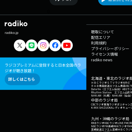
0
聴取について
radiko.jp
配信エリア
利用規約
プライバシーポリシー
ライセンス情報
radiko news
ラジコプレミアムに登録すると日本全国のラ
ジオが聴き放題！
北海道・東北のラジオ
詳しくはこちら
ＨＢＣラジオ
ＳＴＶラジオ
AIR-
ＲＡＢ青森放送
エフエム青森
IBC
Date fm（エフエム仙台）
ABSラ
Rhythm Station エフエム山形
NHK AM（札幌）
NHK AM（仙台
中部のラジオ局
CBCラジオ
東海ラジオ
ぎふチャン
Z
K-MIX SHIZUOKA
レディオキューブ
九州・沖縄のラジオ局
RKBラジオ
KBCラジオ
LOVE FM
CR
NBCラジオ
FM長崎
RKKラジオ
FM
宮崎放送
エフエム宮崎
ＭＢＣラジ