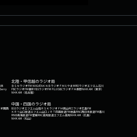
北陸・甲信越のラジオ局
日本
ＢＳＮラジオ
FM NIIGATA
ＫＮＢラジオ
ＦＭとやま
MROラジオ
エフエム石川
Berry
FBCラジオ
FM福井
YBSラジオ
FM FUJI
SBCラジオ
ＦＭ長野
NHK AM（東京）
NHK AM（名古屋）
中国・四国のラジオ局
ジオ関西
BSSラジオ
エフエム山陰
ＲＳＫラジオ
ＦＭ岡山
RCCラジオ
広島FM
ＫＲＹ山口放送
エフエム山口
ＪＲＴ四国放送
FM徳島
RNC西日本放送
FM香川
RNB南海放送
FM愛媛
RKC高知放送
エフエム高知
NHK AM（広島）
NHK AM（松山）