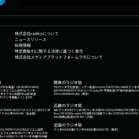
株式会社radikoについて
ニュースリリース
採用情報
特定商取引に関する法律に基づく表示
株式会社メディアプラットフォームラボについて
局
関東のラジオ局
G'（FM北海道）
FM NORTH WAVE
TBSラジオ
文化放送
ニッポン放送
interfm
TOKYO FM
J-WAVE
ラジオ
ラジオ
エフエム岩手
tbcラジオ
BAYFM78
NACK5
ＦＭヨコハマ
LuckyFM 茨城放送
CRT栃木放送
Radio
ジオ
エフエム秋田
YBC山形放送
FM GUNMA
NHK AM（東京）
RFCラジオ福島
ふくしまFM
）
近畿のラジオ局
IP-FM
FM AICHI
ＦＭ ＧＩＦＵ
SBSラジオ
ABCラジオ
MBSラジオ
OBCラジオ大阪
FM COCOLO
FM802
FM大阪
ラ
 ＦＭ三重
NHK AM（名古屋）
Kiss FM KOBE
e-radio FM滋賀
KBS京都ラジオ
α-STATION FM KYOTO
wbs和歌山放送
NHK AM（大阪）
全国のラジオ局
OSS FM
FM FUKUOKA
エフエム佐賀
ラジオNIKKEI第1
ラジオNIKKEI第2
NHK FM（東京）
Kエフエム熊本
OBSラジオ
エフエム大分
オ
μＦＭ
RBCiラジオ
ラジオ沖縄
FM沖縄