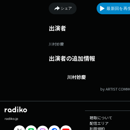
シェア
最新回を再
出演者
川村妙慶
出演者の追加情報
川村妙慶
by ARTIST COM
聴取について
radiko.jp
配信エリア
利用規約