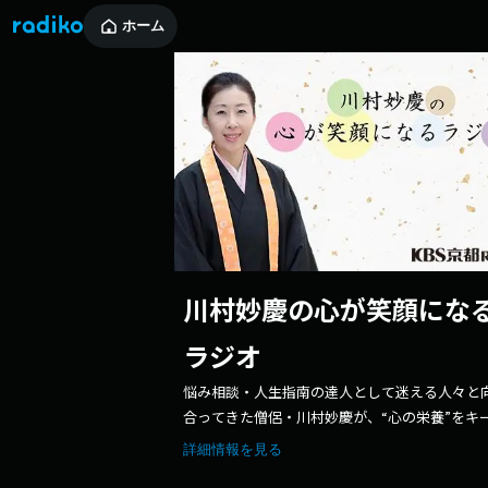
ホーム
川村妙慶の心が笑顔にな
ラジオ
悩み相談・人生指南の達人として迷える人々と
合ってきた僧侶・川村妙慶が、“心の栄養”をキ
ードに、さまざまなお話・エピソードを通して
詳細情報を見る
た、時にはゲストも交えて贈るラジオ番組です