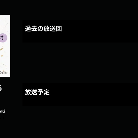
過去の放送回
る
放送予定
向き
ーワ
、ま
。