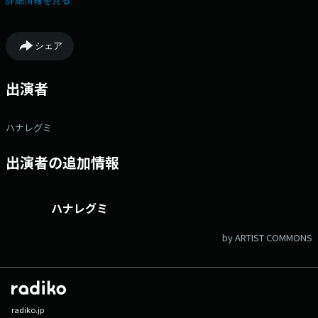
詳細情報を見る
ーや、なんでもかんでも感謝したり、ハナレグミによるハナレグミのライ
ナーノーツなコーナーもスタンバイ！第2・4日曜日の夜、ゆるゆるとお付
き合いください。
シェア
出演者
ハナレグミ
出演者の追加情報
ハナレグミ
by ARTIST COMMONS
radiko.jp