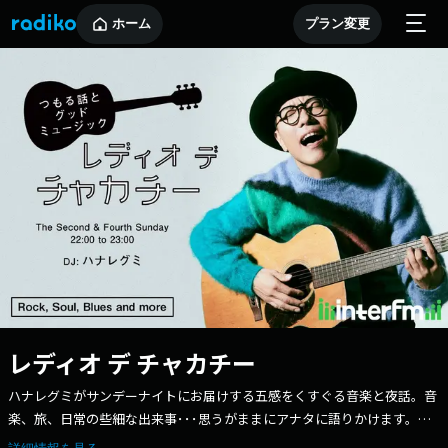
ホーム
プラン変更
レディオ デ チャカチー
ハナレグミがサンデーナイトにお届けする五感をくすぐる音楽と夜話。音
楽、旅、日常の些細な出来事･･･思うがままにアナタに語りかけます。
「何にも答えられやしないけど」という疑問・質問・お悩み相談のコーナ