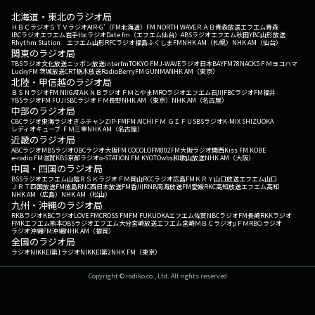
北海道・東北のラジオ局
ＨＢＣラジオ
ＳＴＶラジオ
AIR-G'（FM北海道）
FM NORTH WAVE
ＲＡＢ青森放送
エフエム青森
IBCラジオ
エフエム岩手
tbcラジオ
Date fm（エフエム仙台）
ABSラジオ
エフエム秋田
YBC山形放送
Rhythm Station エフエム山形
RFCラジオ福島
ふくしまFM
NHK AM（札幌）
NHK AM（仙台）
関東のラジオ局
TBSラジオ
文化放送
ニッポン放送
interfm
TOKYO FM
J-WAVE
ラジオ日本
BAYFM78
NACK5
ＦＭヨコハマ
LuckyFM 茨城放送
CRT栃木放送
RadioBerry
FM GUNMA
NHK AM（東京）
北陸・甲信越のラジオ局
ＢＳＮラジオ
FM NIIGATA
ＫＮＢラジオ
ＦＭとやま
MROラジオ
エフエム石川
FBCラジオ
FM福井
YBSラジオ
FM FUJI
SBCラジオ
ＦＭ長野
NHK AM（東京）
NHK AM（名古屋）
中部のラジオ局
CBCラジオ
東海ラジオ
ぎふチャン
ZIP-FM
FM AICHI
ＦＭ ＧＩＦＵ
SBSラジオ
K-MIX SHIZUOKA
レディオキューブ ＦＭ三重
NHK AM（名古屋）
近畿のラジオ局
ABCラジオ
MBSラジオ
OBCラジオ大阪
FM COCOLO
FM802
FM大阪
ラジオ関西
Kiss FM KOBE
e-radio FM滋賀
KBS京都ラジオ
α-STATION FM KYOTO
wbs和歌山放送
NHK AM（大阪）
中国・四国のラジオ局
BSSラジオ
エフエム山陰
ＲＳＫラジオ
ＦＭ岡山
RCCラジオ
広島FM
ＫＲＹ山口放送
エフエム山口
ＪＲＴ四国放送
FM徳島
RNC西日本放送
FM香川
RNB南海放送
FM愛媛
RKC高知放送
エフエム高知
NHK AM（広島）
NHK AM（松山）
九州・沖縄のラジオ局
RKBラジオ
KBCラジオ
LOVE FM
CROSS FM
FM FUKUOKA
エフエム佐賀
NBCラジオ
FM長崎
RKKラジオ
FMKエフエム熊本
OBSラジオ
エフエム大分
宮崎放送
エフエム宮崎
ＭＢＣラジオ
μＦＭ
RBCiラジオ
ラジオ沖縄
FM沖縄
NHK AM（福岡）
全国のラジオ局
ラジオNIKKEI第1
ラジオNIKKEI第2
NHK FM（東京）
Copyright © radiko co., Ltd. All rights reserved