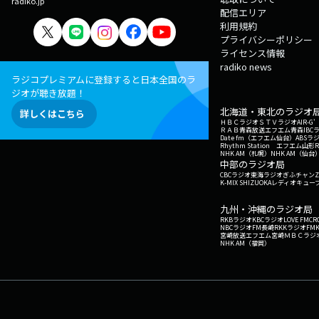
radiko.jp
配信エリア
利用規約
プライバシーポリシー
ライセンス情報
radiko news
ラジコプレミアムに登録すると日本全国のラ
ジオが聴き放題！
北海道・東北のラジオ
詳しくはこちら
ＨＢＣラジオ
ＳＴＶラジオ
AIR-
ＲＡＢ青森放送
エフエム青森
IBC
Date fm（エフエム仙台）
ABSラ
Rhythm Station エフエム山形
NHK AM（札幌）
NHK AM（仙台
中部のラジオ局
CBCラジオ
東海ラジオ
ぎふチャン
Z
K-MIX SHIZUOKA
レディオキューブ
九州・沖縄のラジオ局
RKBラジオ
KBCラジオ
LOVE FM
CR
NBCラジオ
FM長崎
RKKラジオ
FM
宮崎放送
エフエム宮崎
ＭＢＣラジ
NHK AM（福岡）