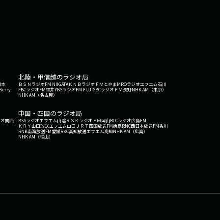
北陸・甲信越のラジオ局
日本
ＢＳＮラジオ
FM NIIGATA
ＫＮＢラジオ
ＦＭとやま
MROラジオ
エフエム石川
Berry
FBCラジオ
FM福井
YBSラジオ
FM FUJI
SBCラジオ
ＦＭ長野
NHK AM（東京）
NHK AM（名古屋）
中国・四国のラジオ局
ジオ関西
BSSラジオ
エフエム山陰
ＲＳＫラジオ
ＦＭ岡山
RCCラジオ
広島FM
ＫＲＹ山口放送
エフエム山口
ＪＲＴ四国放送
FM徳島
RNC西日本放送
FM香川
RNB南海放送
FM愛媛
RKC高知放送
エフエム高知
NHK AM（広島）
NHK AM（松山）