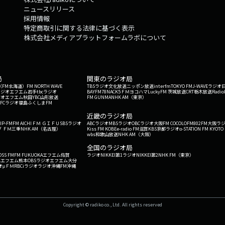
ニュースリリース
採用情報
特定商取引に関する法律に基づく表示
株式会社メディアプラットフォームラボについて
局
関東のラジオ局
G'（FM北海道）
FM NORTH WAVE
TBSラジオ
文化放送
ニッポン放送
interfm
TOKYO FM
J-WAVE
ラジオ
ラジオ
エフエム岩手
tbcラジオ
BAYFM78
NACK5
ＦＭヨコハマ
LuckyFM 茨城放送
CRT栃木放送
Radio
ジオ
エフエム秋田
YBC山形放送
FM GUNMA
NHK AM（東京）
RFCラジオ福島
ふくしまFM
）
近畿のラジオ局
IP-FM
FM AICHI
ＦＭ ＧＩＦＵ
SBSラジオ
ABCラジオ
MBSラジオ
OBCラジオ大阪
FM COCOLO
FM802
FM大阪
ラ
 ＦＭ三重
NHK AM（名古屋）
Kiss FM KOBE
e-radio FM滋賀
KBS京都ラジオ
α-STATION FM KYOTO
wbs和歌山放送
NHK AM（大阪）
全国のラジオ局
OSS FM
FM FUKUOKA
エフエム佐賀
ラジオNIKKEI第1
ラジオNIKKEI第2
NHK FM（東京）
Kエフエム熊本
OBSラジオ
エフエム大分
オ
μＦＭ
RBCiラジオ
ラジオ沖縄
FM沖縄
Copyright © radiko co., Ltd. All rights reserved