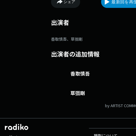
シェア
最新回を再
出演者
香取慎吾、草彅剛
出演者の追加情報
香取慎吾
草彅剛
by ARTIST COM
聴取について