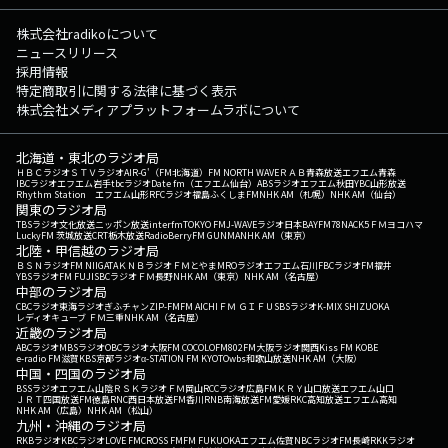
株式会社radikoについて
ニュースリリース
採用情報
特定商取引に関する法律に基づく表示
株式会社メディアプラットフォームラボについて
北海道・東北のラジオ局
ＨＢＣラジオ
ＳＴＶラジオ
AIR-G'（FM北海道）
FM NORTH WAVE
ＲＡＢ青森放送
エフエム青森
IBCラジオ
エフエム岩手
tbcラジオ
Date fm（エフエム仙台）
ABSラジオ
エフエム秋田
YBC山形放送
Rhythm Station エフエム山形
RFCラジオ福島
ふくしまFM
NHK AM（札幌）
NHK AM（仙台）
関東のラジオ局
TBSラジオ
文化放送
ニッポン放送
interfm
TOKYO FM
J-WAVE
ラジオ日本
BAYFM78
NACK5
ＦＭヨコハマ
LuckyFM 茨城放送
CRT栃木放送
RadioBerry
FM GUNMA
NHK AM（東京）
北陸・甲信越のラジオ局
ＢＳＮラジオ
FM NIIGATA
ＫＮＢラジオ
ＦＭとやま
MROラジオ
エフエム石川
FBCラジオ
FM福井
YBSラジオ
FM FUJI
SBCラジオ
ＦＭ長野
NHK AM（東京）
NHK AM（名古屋）
中部のラジオ局
CBCラジオ
東海ラジオ
ぎふチャン
ZIP-FM
FM AICHI
ＦＭ ＧＩＦＵ
SBSラジオ
K-MIX SHIZUOKA
レディオキューブ ＦＭ三重
NHK AM（名古屋）
近畿のラジオ局
ABCラジオ
MBSラジオ
OBCラジオ大阪
FM COCOLO
FM802
FM大阪
ラジオ関西
Kiss FM KOBE
e-radio FM滋賀
KBS京都ラジオ
α-STATION FM KYOTO
wbs和歌山放送
NHK AM（大阪）
中国・四国のラジオ局
BSSラジオ
エフエム山陰
ＲＳＫラジオ
ＦＭ岡山
RCCラジオ
広島FM
ＫＲＹ山口放送
エフエム山口
ＪＲＴ四国放送
FM徳島
RNC西日本放送
FM香川
RNB南海放送
FM愛媛
RKC高知放送
エフエム高知
NHK AM（広島）
NHK AM（松山）
九州・沖縄のラジオ局
RKBラジオ
KBCラジオ
LOVE FM
CROSS FM
FM FUKUOKA
エフエム佐賀
NBCラジオ
FM長崎
RKKラジオ