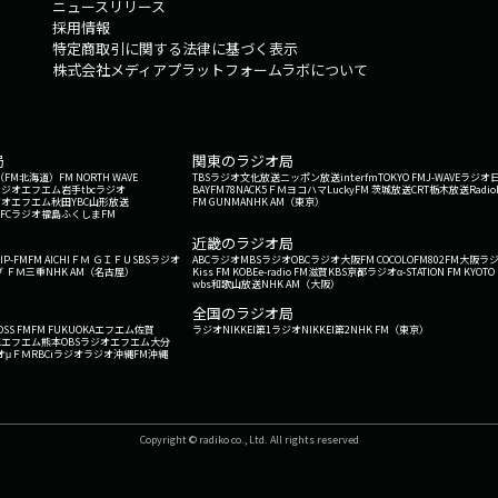
ニュースリリース
採用情報
特定商取引に関する法律に基づく表示
株式会社メディアプラットフォームラボについて
局
関東のラジオ局
G'（FM北海道）
FM NORTH WAVE
TBSラジオ
文化放送
ニッポン放送
interfm
TOKYO FM
J-WAVE
ラジオ
ラジオ
エフエム岩手
tbcラジオ
BAYFM78
NACK5
ＦＭヨコハマ
LuckyFM 茨城放送
CRT栃木放送
Radio
ジオ
エフエム秋田
YBC山形放送
FM GUNMA
NHK AM（東京）
RFCラジオ福島
ふくしまFM
）
近畿のラジオ局
IP-FM
FM AICHI
ＦＭ ＧＩＦＵ
SBSラジオ
ABCラジオ
MBSラジオ
OBCラジオ大阪
FM COCOLO
FM802
FM大阪
ラ
 ＦＭ三重
NHK AM（名古屋）
Kiss FM KOBE
e-radio FM滋賀
KBS京都ラジオ
α-STATION FM KYOTO
wbs和歌山放送
NHK AM（大阪）
全国のラジオ局
OSS FM
FM FUKUOKA
エフエム佐賀
ラジオNIKKEI第1
ラジオNIKKEI第2
NHK FM（東京）
Kエフエム熊本
OBSラジオ
エフエム大分
オ
μＦＭ
RBCiラジオ
ラジオ沖縄
FM沖縄
Copyright © radiko co., Ltd. All rights reserved