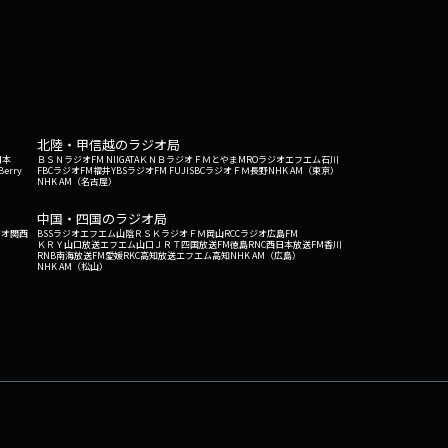
北陸・甲信越のラジオ局
日本
ＢＳＮラジオ
FM NIIGATA
ＫＮＢラジオ
ＦＭとやま
MROラジオ
エフエム石川
Berry
FBCラジオ
FM福井
YBSラジオ
FM FUJI
SBCラジオ
ＦＭ長野
NHK AM（東京）
NHK AM（名古屋）
中国・四国のラジオ局
ジオ関西
BSSラジオ
エフエム山陰
ＲＳＫラジオ
ＦＭ岡山
RCCラジオ
広島FM
ＫＲＹ山口放送
エフエム山口
ＪＲＴ四国放送
FM徳島
RNC西日本放送
FM香川
RNB南海放送
FM愛媛
RKC高知放送
エフエム高知
NHK AM（広島）
NHK AM（松山）