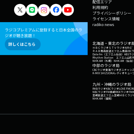
配信エリア
利用規約
プライバシーポリシー
ライセンス情報
radiko news
ラジコプレミアムに登録すると日本全国のラ
ジオが聴き放題！
北海道・東北のラジオ
詳しくはこちら
ＨＢＣラジオ
ＳＴＶラジオ
AIR-
ＲＡＢ青森放送
エフエム青森
IBC
Date fm（エフエム仙台）
ABSラ
Rhythm Station エフエム山形
NHK AM（札幌）
NHK AM（仙台
中部のラジオ局
CBCラジオ
東海ラジオ
ぎふチャン
Z
K-MIX SHIZUOKA
レディオキューブ
九州・沖縄のラジオ局
RKBラジオ
KBCラジオ
LOVE FM
CR
NBCラジオ
FM長崎
RKKラジオ
FM
宮崎放送
エフエム宮崎
ＭＢＣラジ
NHK AM（福岡）