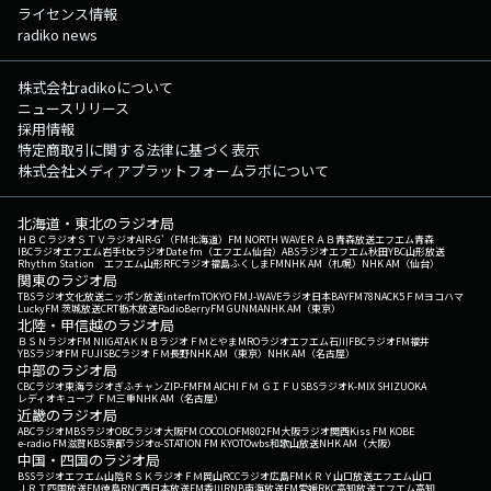
ライセンス情報
radiko news
株式会社radikoについて
ニュースリリース
採用情報
特定商取引に関する法律に基づく表示
株式会社メディアプラットフォームラボについて
北海道・東北のラジオ局
ＨＢＣラジオ
ＳＴＶラジオ
AIR-G'（FM北海道）
FM NORTH WAVE
ＲＡＢ青森放送
エフエム青森
IBCラジオ
エフエム岩手
tbcラジオ
Date fm（エフエム仙台）
ABSラジオ
エフエム秋田
YBC山形放送
Rhythm Station エフエム山形
RFCラジオ福島
ふくしまFM
NHK AM（札幌）
NHK AM（仙台）
関東のラジオ局
TBSラジオ
文化放送
ニッポン放送
interfm
TOKYO FM
J-WAVE
ラジオ日本
BAYFM78
NACK5
ＦＭヨコハマ
LuckyFM 茨城放送
CRT栃木放送
RadioBerry
FM GUNMA
NHK AM（東京）
北陸・甲信越のラジオ局
ＢＳＮラジオ
FM NIIGATA
ＫＮＢラジオ
ＦＭとやま
MROラジオ
エフエム石川
FBCラジオ
FM福井
YBSラジオ
FM FUJI
SBCラジオ
ＦＭ長野
NHK AM（東京）
NHK AM（名古屋）
中部のラジオ局
CBCラジオ
東海ラジオ
ぎふチャン
ZIP-FM
FM AICHI
ＦＭ ＧＩＦＵ
SBSラジオ
K-MIX SHIZUOKA
レディオキューブ ＦＭ三重
NHK AM（名古屋）
近畿のラジオ局
ABCラジオ
MBSラジオ
OBCラジオ大阪
FM COCOLO
FM802
FM大阪
ラジオ関西
Kiss FM KOBE
e-radio FM滋賀
KBS京都ラジオ
α-STATION FM KYOTO
wbs和歌山放送
NHK AM（大阪）
中国・四国のラジオ局
BSSラジオ
エフエム山陰
ＲＳＫラジオ
ＦＭ岡山
RCCラジオ
広島FM
ＫＲＹ山口放送
エフエム山口
ＪＲＴ四国放送
FM徳島
RNC西日本放送
FM香川
RNB南海放送
FM愛媛
RKC高知放送
エフエム高知