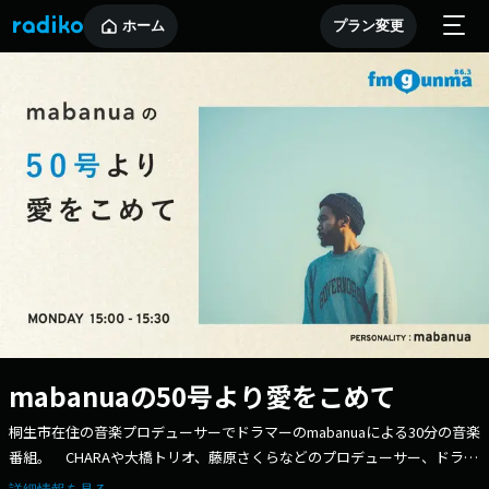
ホーム
プラン変更
mabanuaの50号より愛をこめて
桐生市在住の音楽プロデューサーでドラマーのmabanuaによる30分の音楽
番組。 CHARAや大橋トリオ、藤原さくらなどのプロデューサー、ドラマ
ーとして活躍し、Ovallのメンバーでもあるmabanuaが、オススメ曲を選