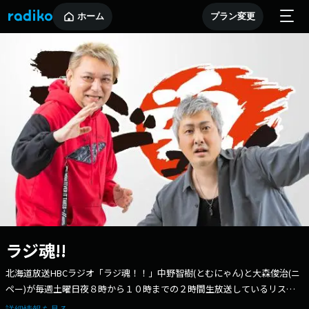
ホーム
プラン変更
ラジ魂!!
北海道放送HBCラジオ「ラジ魂！！」中野智樹(とむにゃん)と大森俊治(ニ
ペー)が毎週土曜日夜８時から１０時までの２時間生放送しているリスナ
ー参加型投稿番組です。