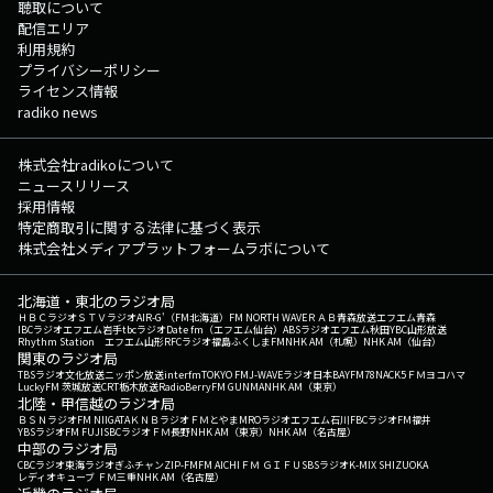
聴取について
配信エリア
利用規約
プライバシーポリシー
ライセンス情報
radiko news
株式会社radikoについて
ニュースリリース
採用情報
特定商取引に関する法律に基づく表示
株式会社メディアプラットフォームラボについて
北海道・東北のラジオ局
ＨＢＣラジオ
ＳＴＶラジオ
AIR-G'（FM北海道）
FM NORTH WAVE
ＲＡＢ青森放送
エフエム青森
IBCラジオ
エフエム岩手
tbcラジオ
Date fm（エフエム仙台）
ABSラジオ
エフエム秋田
YBC山形放送
Rhythm Station エフエム山形
RFCラジオ福島
ふくしまFM
NHK AM（札幌）
NHK AM（仙台）
関東のラジオ局
TBSラジオ
文化放送
ニッポン放送
interfm
TOKYO FM
J-WAVE
ラジオ日本
BAYFM78
NACK5
ＦＭヨコハマ
LuckyFM 茨城放送
CRT栃木放送
RadioBerry
FM GUNMA
NHK AM（東京）
北陸・甲信越のラジオ局
ＢＳＮラジオ
FM NIIGATA
ＫＮＢラジオ
ＦＭとやま
MROラジオ
エフエム石川
FBCラジオ
FM福井
YBSラジオ
FM FUJI
SBCラジオ
ＦＭ長野
NHK AM（東京）
NHK AM（名古屋）
中部のラジオ局
CBCラジオ
東海ラジオ
ぎふチャン
ZIP-FM
FM AICHI
ＦＭ ＧＩＦＵ
SBSラジオ
K-MIX SHIZUOKA
レディオキューブ ＦＭ三重
NHK AM（名古屋）