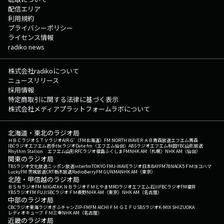
配信エリア
利用規約
プライバシーポリシー
ライセンス情報
radiko news
株式会社radikoについて
ニュースリリース
採用情報
特定商取引に関する法律に基づく表示
株式会社メディアプラットフォームラボについて
北海道・東北のラジオ局
ＨＢＣラジオ
ＳＴＶラジオ
AIR-G'（FM北海道）
FM NORTH WAVE
ＲＡＢ青森放送
エフエム青森
IBCラジオ
エフエム岩手
tbcラジオ
Date fm（エフエム仙台）
ABSラジオ
エフエム秋田
YBC山形放送
Rhythm Station エフエム山形
RFCラジオ福島
ふくしまFM
NHK AM（札幌）
NHK AM（仙台）
関東のラジオ局
TBSラジオ
文化放送
ニッポン放送
interfm
TOKYO FM
J-WAVE
ラジオ日本
BAYFM78
NACK5
ＦＭヨコハマ
LuckyFM 茨城放送
CRT栃木放送
RadioBerry
FM GUNMA
NHK AM（東京）
北陸・甲信越のラジオ局
ＢＳＮラジオ
FM NIIGATA
ＫＮＢラジオ
ＦＭとやま
MROラジオ
エフエム石川
FBCラジオ
FM福井
YBSラジオ
FM FUJI
SBCラジオ
ＦＭ長野
NHK AM（東京）
NHK AM（名古屋）
中部のラジオ局
CBCラジオ
東海ラジオ
ぎふチャン
ZIP-FM
FM AICHI
ＦＭ ＧＩＦＵ
SBSラジオ
K-MIX SHIZUOKA
レディオキューブ ＦＭ三重
NHK AM（名古屋）
近畿のラジオ局