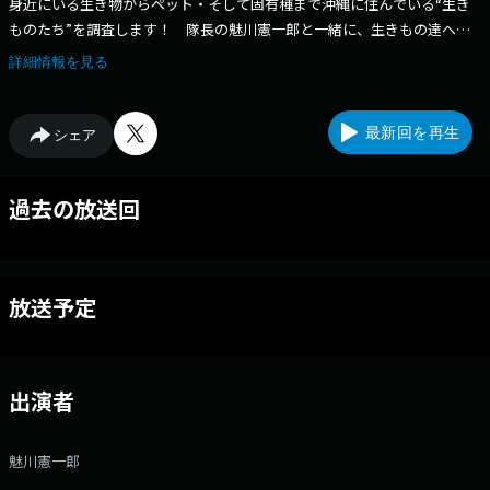
身近にいる生き物からペット・そして固有種まで沖縄に住んでいる“生き
ものたち”を調査します！ 隊長の魅川憲一郎と一緒に、生きもの達への
関心を抱き豊かな自然を次世代へと繋いでいけるように一緒にお勉強する
詳細情報を見る
わよ！
最新回を再生
シェア
過去の放送回
放送予定
出演者
魅川憲一郎