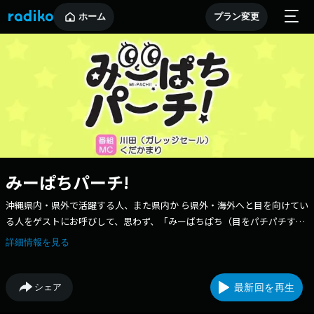
ホーム
プラン変更
みーぱちパーチ!
沖縄県内・県外で活躍する人、また県内か ら県外・海外へと目を向けてい
る人をゲストにお呼びして、思わず、「みーばちぱち（目をパチパチす
る）」「てぃーぱちぱち（手 をパチパチ叩く）」するような様々な話題
詳細情報を見る
を、楽しくにぎや かーにお届けします。 「みーぱちパーチ！」は、「人
を見つめ、沖縄を見つ め、ハッピーを見つける」トーク番組 です！
シェア
最新回を再生