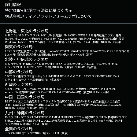
採用情報
特定商取引に関する法律に基づく表示
株式会社メディアプラットフォームラボについて
北海道・東北のラジオ局
ＨＢＣラジオ
ＳＴＶラジオ
AIR-G'（FM北海道）
FM NORTH WAVE
ＲＡＢ青森放送
エフエム青森
IBCラジオ
エフエム岩手
tbcラジオ
Date fm（エフエム仙台）
ABSラジオ
エフエム秋田
YBC山形放送
Rhythm Station エフエム山形
RFCラジオ福島
ふくしまFM
NHK AM（札幌）
NHK AM（仙台）
関東のラジオ局
TBSラジオ
文化放送
ニッポン放送
interfm
TOKYO FM
J-WAVE
ラジオ日本
BAYFM78
NACK5
ＦＭヨコハマ
LuckyFM 茨城放送
CRT栃木放送
RadioBerry
FM GUNMA
NHK AM（東京）
北陸・甲信越のラジオ局
ＢＳＮラジオ
FM NIIGATA
ＫＮＢラジオ
ＦＭとやま
MROラジオ
エフエム石川
FBCラジオ
FM福井
YBSラジオ
FM FUJI
SBCラジオ
ＦＭ長野
NHK AM（東京）
NHK AM（名古屋）
中部のラジオ局
CBCラジオ
東海ラジオ
ぎふチャン
ZIP-FM
FM AICHI
ＦＭ ＧＩＦＵ
SBSラジオ
K-MIX SHIZUOKA
レディオキューブ ＦＭ三重
NHK AM（名古屋）
近畿のラジオ局
ABCラジオ
MBSラジオ
OBCラジオ大阪
FM COCOLO
FM802
FM大阪
ラジオ関西
Kiss FM KOBE
e-radio FM滋賀
KBS京都ラジオ
α-STATION FM KYOTO
wbs和歌山放送
NHK AM（大阪）
中国・四国のラジオ局
BSSラジオ
エフエム山陰
ＲＳＫラジオ
ＦＭ岡山
RCCラジオ
広島FM
ＫＲＹ山口放送
エフエム山口
ＪＲＴ四国放送
FM徳島
RNC西日本放送
FM香川
RNB南海放送
FM愛媛
RKC高知放送
エフエム高知
NHK AM（広島）
NHK AM（松山）
九州・沖縄のラジオ局
RKBラジオ
KBCラジオ
LOVE FM
CROSS FM
FM FUKUOKA
エフエム佐賀
NBCラジオ
FM長崎
RKKラジオ
FMKエフエム熊本
OBSラジオ
エフエム大分
宮崎放送
エフエム宮崎
ＭＢＣラジオ
μＦＭ
RBCiラジオ
ラジオ沖縄
FM沖縄
NHK AM（福岡）
全国のラジオ局
ラジオNIKKEI第1
ラジオNIKKEI第2
NHK FM（東京）