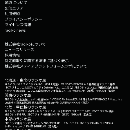
聴取について
配信エリア
利用規約
プライバシーポリシー
ライセンス情報
radiko news
株式会社radikoについて
ニュースリリース
採用情報
特定商取引に関する法律に基づく表示
株式会社メディアプラットフォームラボについて
北海道・東北のラジオ局
ＨＢＣラジオ
ＳＴＶラジオ
AIR-G'（FM北海道）
FM NORTH WAVE
ＲＡＢ青森放送
エフエム青森
IBCラジオ
エフエム岩手
tbcラジオ
Date fm（エフエム仙台）
ABSラジオ
エフエム秋田
YBC山形放送
Rhythm Station エフエム山形
RFCラジオ福島
ふくしまFM
NHK AM（札幌）
NHK AM（仙台）
関東のラジオ局
TBSラジオ
文化放送
ニッポン放送
interfm
TOKYO FM
J-WAVE
ラジオ日本
BAYFM78
NACK5
ＦＭヨコハマ
LuckyFM 茨城放送
CRT栃木放送
RadioBerry
FM GUNMA
NHK AM（東京）
北陸・甲信越のラジオ局
ＢＳＮラジオ
FM NIIGATA
ＫＮＢラジオ
ＦＭとやま
MROラジオ
エフエム石川
FBCラジオ
FM福井
YBSラジオ
FM FUJI
SBCラジオ
ＦＭ長野
NHK AM（東京）
NHK AM（名古屋）
中部のラジオ局
CBCラジオ
東海ラジオ
ぎふチャン
ZIP-FM
FM AICHI
ＦＭ ＧＩＦＵ
SBSラジオ
K-MIX SHIZUOKA
レディオキューブ ＦＭ三重
NHK AM（名古屋）