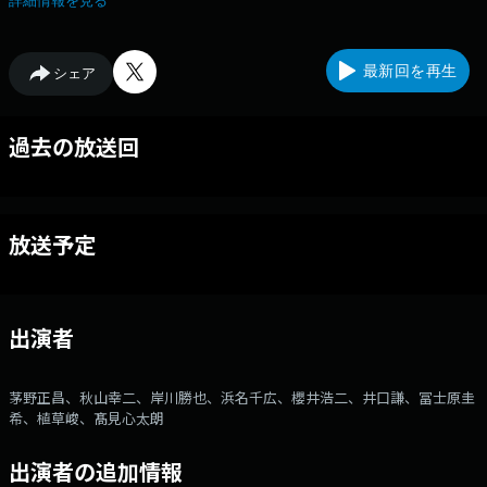
詳細情報を見る
ーロー」を予想して頂くと、ホークス戦のチケットやグッズが当たりま
す。 応募はメールで！ ball@rkbr.jp まで。 締め切りは毎月25日！
（到着分まで） ※ポイントは、先発投手は勝利投手で2ポイント、記録
最新回を再生
シェア
系（ノーヒットノーランetc）は4ポイント、それ以外は1ポイントで算出
します Xアカウントは「@exhawks」 Xハッシュタグは「#exhawks」
過去の放送回
放送予定
出演者
茅野正昌、秋山幸二、岸川勝也、浜名千広、櫻井浩二、井口謙、冨士原圭
希、植草峻、髙見心太朗
出演者の追加情報