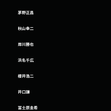
茅野正昌
秋山幸二
岸川勝也
浜名千広
櫻井浩二
井口謙
冨士原圭希