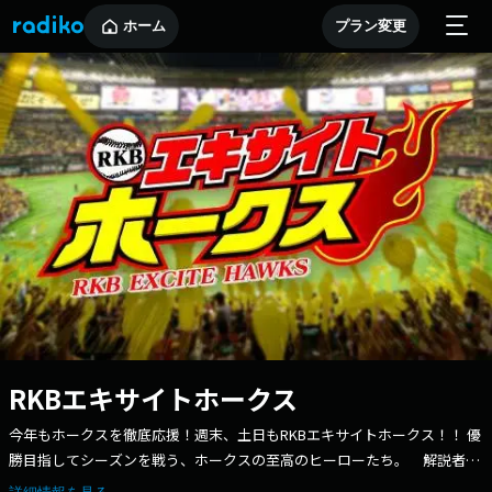
ホーム
プラン変更
RKBエキサイトホークス
今年もホークスを徹底応援！週末、土日もRKBエキサイトホークス！！ 優
勝目指してシーズンを戦う、ホークスの至高のヒーローたち。 解説者が
選ぶ～マンスリーヒーロー～を、今年も実施！ 各月毎に「マンスリー・ヒ