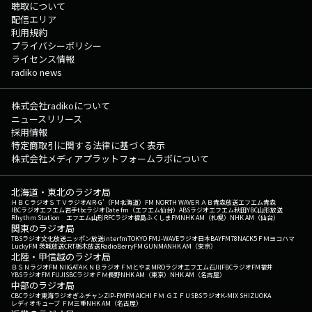
聴取について
配信エリア
利用規約
プライバシーポリシー
ライセンス情報
radiko news
株式会社radikoについて
ニュースリリース
採用情報
特定商取引に関する法律に基づく表示
株式会社メディアプラットフォームラボについて
北海道・東北のラジオ局
ＨＢＣラジオ
ＳＴＶラジオ
AIR-G'（FM北海道）
FM NORTH WAVE
ＲＡＢ青森放送
エフエム青森
IBCラジオ
エフエム岩手
tbcラジオ
Date fm（エフエム仙台）
ABSラジオ
エフエム秋田
YBC山形放送
Rhythm Station エフエム山形
RFCラジオ福島
ふくしまFM
NHK AM（札幌）
NHK AM（仙台）
関東のラジオ局
TBSラジオ
文化放送
ニッポン放送
interfm
TOKYO FM
J-WAVE
ラジオ日本
BAYFM78
NACK5
ＦＭヨコハマ
LuckyFM 茨城放送
CRT栃木放送
RadioBerry
FM GUNMA
NHK AM（東京）
北陸・甲信越のラジオ局
ＢＳＮラジオ
FM NIIGATA
ＫＮＢラジオ
ＦＭとやま
MROラジオ
エフエム石川
FBCラジオ
FM福井
YBSラジオ
FM FUJI
SBCラジオ
ＦＭ長野
NHK AM（東京）
NHK AM（名古屋）
中部のラジオ局
CBCラジオ
東海ラジオ
ぎふチャン
ZIP-FM
FM AICHI
ＦＭ ＧＩＦＵ
SBSラジオ
K-MIX SHIZUOKA
レディオキューブ ＦＭ三重
NHK AM（名古屋）