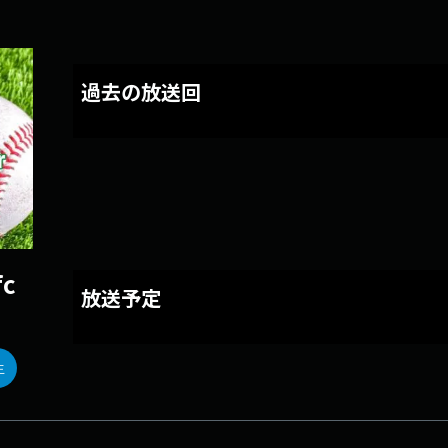
過去の放送回
c
放送予定
生