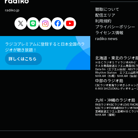
聴取について
radiko.jp
配信エリア
利用規約
プライバシーポリシー
ライセンス情報
radiko news
ラジコプレミアムに登録すると日本全国のラ
ジオが聴き放題！
北海道・東北のラジオ
詳しくはこちら
ＨＢＣラジオ
ＳＴＶラジオ
AIR-
ＲＡＢ青森放送
エフエム青森
IBC
Date fm（エフエム仙台）
ABSラ
Rhythm Station エフエム山形
NHK AM（札幌）
NHK AM（仙台
中部のラジオ局
CBCラジオ
東海ラジオ
ぎふチャン
Z
K-MIX SHIZUOKA
レディオキューブ
九州・沖縄のラジオ局
RKBラジオ
KBCラジオ
LOVE FM
CR
NBCラジオ
FM長崎
RKKラジオ
FM
宮崎放送
エフエム宮崎
ＭＢＣラジ
NHK AM（福岡）