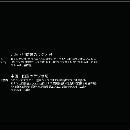
北陸・甲信越のラジオ局
日本
ＢＳＮラジオ
FM NIIGATA
ＫＮＢラジオ
ＦＭとやま
MROラジオ
エフエム石川
Berry
FBCラジオ
FM福井
YBSラジオ
FM FUJI
SBCラジオ
ＦＭ長野
NHK AM（東京）
NHK AM（名古屋）
中国・四国のラジオ局
ジオ関西
BSSラジオ
エフエム山陰
ＲＳＫラジオ
ＦＭ岡山
RCCラジオ
広島FM
ＫＲＹ山口放送
エフエム山口
ＪＲＴ四国放送
FM徳島
RNC西日本放送
FM香川
RNB南海放送
FM愛媛
RKC高知放送
エフエム高知
NHK AM（広島）
NHK AM（松山）