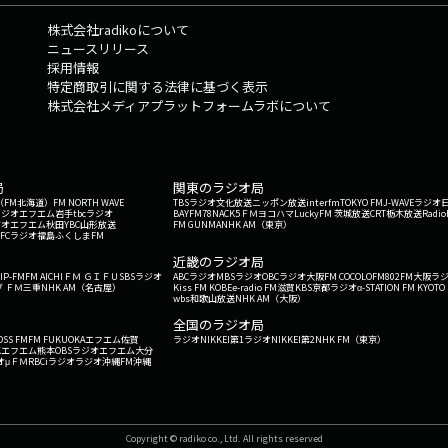
株式会社radikoについて
ニュースリリース
採用情報
特定商取引に関する法律に基づく表示
株式会社メディアプラットフォームラボについて
局
関東のラジオ局
G'（FM北海道）
FM NORTH WAVE
TBSラジオ
文化放送
ニッポン放送
interfm
TOKYO FM
J-WAVE
ラジオ
ラジオ
エフエム岩手
tbcラジオ
BAYFM78
NACK5
ＦＭヨコハマ
LuckyFM 茨城放送
CRT栃木放送
Radio
ジオ
エフエム秋田
YBC山形放送
FM GUNMA
NHK AM（東京）
RFCラジオ福島
ふくしまFM
）
近畿のラジオ局
IP-FM
FM AICHI
ＦＭ ＧＩＦＵ
SBSラジオ
ABCラジオ
MBSラジオ
OBCラジオ大阪
FM COCOLO
FM802
FM大阪
ラ
 ＦＭ三重
NHK AM（名古屋）
Kiss FM KOBE
e-radio FM滋賀
KBS京都ラジオ
α-STATION FM KYOTO
wbs和歌山放送
NHK AM（大阪）
全国のラジオ局
OSS FM
FM FUKUOKA
エフエム佐賀
ラジオNIKKEI第1
ラジオNIKKEI第2
NHK FM（東京）
Kエフエム熊本
OBSラジオ
エフエム大分
オ
μＦＭ
RBCiラジオ
ラジオ沖縄
FM沖縄
Copyright © radiko co., Ltd. All rights reserved