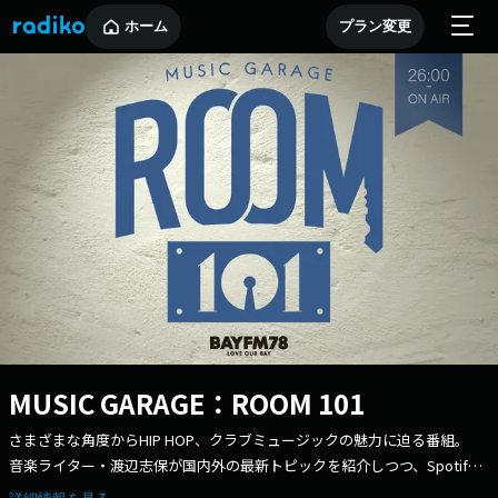
ホーム
プラン変更
MUSIC GARAGE：ROOM 101
さまざまな角度からHIP HOP、クラブミュージックの魅力に迫る番組。
音楽ライター・渡辺志保が国内外の最新トピックを紹介しつつ、Spotify
のチャートアクションを読み取り、注目の新曲をいち早くオンエア。 他