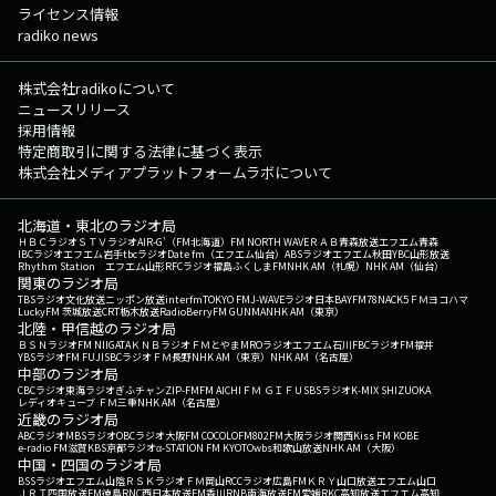
ライセンス情報
radiko news
株式会社radikoについて
ニュースリリース
採用情報
特定商取引に関する法律に基づく表示
株式会社メディアプラットフォームラボについて
北海道・東北のラジオ局
ＨＢＣラジオ
ＳＴＶラジオ
AIR-G'（FM北海道）
FM NORTH WAVE
ＲＡＢ青森放送
エフエム青森
IBCラジオ
エフエム岩手
tbcラジオ
Date fm（エフエム仙台）
ABSラジオ
エフエム秋田
YBC山形放送
Rhythm Station エフエム山形
RFCラジオ福島
ふくしまFM
NHK AM（札幌）
NHK AM（仙台）
関東のラジオ局
TBSラジオ
文化放送
ニッポン放送
interfm
TOKYO FM
J-WAVE
ラジオ日本
BAYFM78
NACK5
ＦＭヨコハマ
LuckyFM 茨城放送
CRT栃木放送
RadioBerry
FM GUNMA
NHK AM（東京）
北陸・甲信越のラジオ局
ＢＳＮラジオ
FM NIIGATA
ＫＮＢラジオ
ＦＭとやま
MROラジオ
エフエム石川
FBCラジオ
FM福井
YBSラジオ
FM FUJI
SBCラジオ
ＦＭ長野
NHK AM（東京）
NHK AM（名古屋）
中部のラジオ局
CBCラジオ
東海ラジオ
ぎふチャン
ZIP-FM
FM AICHI
ＦＭ ＧＩＦＵ
SBSラジオ
K-MIX SHIZUOKA
レディオキューブ ＦＭ三重
NHK AM（名古屋）
近畿のラジオ局
ABCラジオ
MBSラジオ
OBCラジオ大阪
FM COCOLO
FM802
FM大阪
ラジオ関西
Kiss FM KOBE
e-radio FM滋賀
KBS京都ラジオ
α-STATION FM KYOTO
wbs和歌山放送
NHK AM（大阪）
中国・四国のラジオ局
BSSラジオ
エフエム山陰
ＲＳＫラジオ
ＦＭ岡山
RCCラジオ
広島FM
ＫＲＹ山口放送
エフエム山口
ＪＲＴ四国放送
FM徳島
RNC西日本放送
FM香川
RNB南海放送
FM愛媛
RKC高知放送
エフエム高知