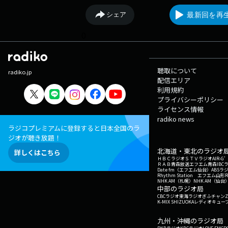
シェア
最新回を再
0
聴取について
radiko.jp
配信エリア
利用規約
プライバシーポリシー
ライセンス情報
radiko news
ラジコプレミアムに登録すると日本全国のラ
ジオが聴き放題！
北海道・東北のラジオ
詳しくはこちら
ＨＢＣラジオ
ＳＴＶラジオ
AIR-
ＲＡＢ青森放送
エフエム青森
IBC
Date fm（エフエム仙台）
ABSラ
Rhythm Station エフエム山形
NHK AM（札幌）
NHK AM（仙台
中部のラジオ局
CBCラジオ
東海ラジオ
ぎふチャン
Z
K-MIX SHIZUOKA
レディオキューブ
九州・沖縄のラジオ局