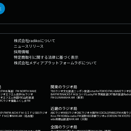
生
株式会社radikoについて
ニュースリリース
採用情報
特定商取引に関する法律に基づく表示
株式会社メディアプラットフォームラボについて
局
関東のラジオ局
G'（FM北海道）
FM NORTH WAVE
TBSラジオ
文化放送
ニッポン放送
interfm
TOKYO FM
J-WAVE
ラジオ
ラジオ
エフエム岩手
tbcラジオ
BAYFM78
NACK5
ＦＭヨコハマ
LuckyFM 茨城放送
CRT栃木放送
Radio
ジオ
エフエム秋田
YBC山形放送
FM GUNMA
NHK AM（東京）
RFCラジオ福島
ふくしまFM
）
近畿のラジオ局
IP-FM
FM AICHI
ＦＭ ＧＩＦＵ
SBSラジオ
ABCラジオ
MBSラジオ
OBCラジオ大阪
FM COCOLO
FM802
FM大阪
ラ
 ＦＭ三重
NHK AM（名古屋）
Kiss FM KOBE
e-radio FM滋賀
KBS京都ラジオ
α-STATION FM KYOTO
wbs和歌山放送
NHK AM（大阪）
全国のラジオ局