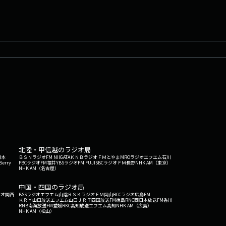
北陸・甲信越のラジオ局
日本
ＢＳＮラジオ
FM NIIGATA
ＫＮＢラジオ
ＦＭとやま
MROラジオ
エフエム石川
Berry
FBCラジオ
FM福井
YBSラジオ
FM FUJI
SBCラジオ
ＦＭ長野
NHK AM（東京）
NHK AM（名古屋）
中国・四国のラジオ局
ジオ関西
BSSラジオ
エフエム山陰
ＲＳＫラジオ
ＦＭ岡山
RCCラジオ
広島FM
ＫＲＹ山口放送
エフエム山口
ＪＲＴ四国放送
FM徳島
RNC西日本放送
FM香川
RNB南海放送
FM愛媛
RKC高知放送
エフエム高知
NHK AM（広島）
NHK AM（松山）