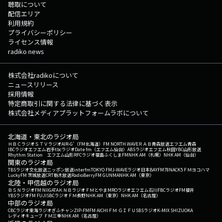
聴取について
配信エリア
利用規約
プライバシーポリシー
ライセンス情報
radiko news
株式会社radikoについて
ニュースリリース
採用情報
特定商取引に関する法律に基づく表示
株式会社メディアプラットフォームラボについて
北海道・東北のラジオ局
ＨＢＣラジオ
ＳＴＶラジオ
AIR-G'（FM北海道）
FM NORTH WAVE
ＲＡＢ青森放送
エフエム青森
IBCラジオ
エフエム岩手
tbcラジオ
Date fm（エフエム仙台）
ABSラジオ
エフエム秋田
YBC山形放送
Rhythm Station エフエム山形
RFCラジオ福島
ふくしまFM
NHK AM（札幌）
NHK AM（仙台）
関東のラジオ局
TBSラジオ
文化放送
ニッポン放送
interfm
TOKYO FM
J-WAVE
ラジオ日本
BAYFM78
NACK5
ＦＭヨコハマ
LuckyFM 茨城放送
CRT栃木放送
RadioBerry
FM GUNMA
NHK AM（東京）
北陸・甲信越のラジオ局
ＢＳＮラジオ
FM NIIGATA
ＫＮＢラジオ
ＦＭとやま
MROラジオ
エフエム石川
FBCラジオ
FM福井
YBSラジオ
FM FUJI
SBCラジオ
ＦＭ長野
NHK AM（東京）
NHK AM（名古屋）
中部のラジオ局
CBCラジオ
東海ラジオ
ぎふチャン
ZIP-FM
FM AICHI
ＦＭ ＧＩＦＵ
SBSラジオ
K-MIX SHIZUOKA
レディオキューブ ＦＭ三重
NHK AM（名古屋）