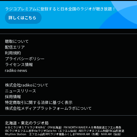
ラジコプレミアムに登録すると日本全国のラジオが聴き放題！
詳しくはこちら
聴取について
配信エリア
利用規約
プライバシーポリシー
ライセンス情報
radiko news
株式会社radikoについて
ニュースリリース
採用情報
特定商取引に関する法律に基づく表示
株式会社メディアプラットフォームラボについて
北海道・東北のラジオ局
ＨＢＣラジオ
ＳＴＶラジオ
AIR-G'（FM北海道）
FM NORTH WAVE
ＲＡＢ青森放送
エフエム青森
IBCラジオ
エフエム岩手
tbcラジオ
Date fm（エフエム仙台）
ABSラジオ
エフエム秋田
YBC山形放送
Rhythm Station エフエム山形
RFCラジオ福島
ふくしまFM
NHK AM（札幌）
NHK AM（仙台）