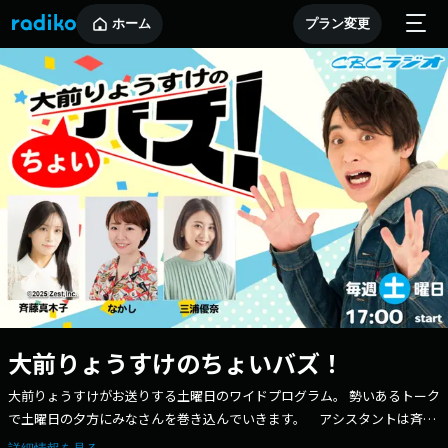
ホーム
プラン変更
大前りょうすけのちょいバズ！
大前りょうすけがお送りする土曜日のワイドプログラム。 勢いあるトーク
で土曜日の夕方にみなさんを巻き込んでいきます。 アシスタントは斉藤
真木子、なかし、三浦優奈が週替わりで担当します。 また、番組ではXを