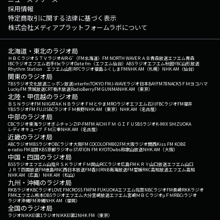
採用情報
特定商取引に関する法律に基づく表示
株式会社メディアプラットフォームラボについて
北海道・東北のラジオ局
ＨＢＣラジオ
ＳＴＶラジオ
AIR-G'（FM北海道）
FM NORTH WAVE
ＲＡＢ青森放送
エフエム青森
IBCラジオ
エフエム岩手
tbcラジオ
Date fm（エフエム仙台）
ABSラジオ
エフエム秋田
YBC山形放送
Rhythm Station エフエム山形
RFCラジオ福島
ふくしまFM
NHK AM（札幌）
NHK AM（仙台）
関東のラジオ局
TBSラジオ
文化放送
ニッポン放送
interfm
TOKYO FM
J-WAVE
ラジオ日本
BAYFM78
NACK5
ＦＭヨコハマ
LuckyFM 茨城放送
CRT栃木放送
RadioBerry
FM GUNMA
NHK AM（東京）
北陸・甲信越のラジオ局
ＢＳＮラジオ
FM NIIGATA
ＫＮＢラジオ
ＦＭとやま
MROラジオ
エフエム石川
FBCラジオ
FM福井
YBSラジオ
FM FUJI
SBCラジオ
ＦＭ長野
NHK AM（東京）
NHK AM（名古屋）
中部のラジオ局
CBCラジオ
東海ラジオ
ぎふチャン
ZIP-FM
FM AICHI
ＦＭ ＧＩＦＵ
SBSラジオ
K-MIX SHIZUOKA
レディオキューブ ＦＭ三重
NHK AM（名古屋）
近畿のラジオ局
ABCラジオ
MBSラジオ
OBCラジオ大阪
FM COCOLO
FM802
FM大阪
ラジオ関西
Kiss FM KOBE
e-radio FM滋賀
KBS京都ラジオ
α-STATION FM KYOTO
wbs和歌山放送
NHK AM（大阪）
中国・四国のラジオ局
BSSラジオ
エフエム山陰
ＲＳＫラジオ
ＦＭ岡山
RCCラジオ
広島FM
ＫＲＹ山口放送
エフエム山口
ＪＲＴ四国放送
FM徳島
RNC西日本放送
FM香川
RNB南海放送
FM愛媛
RKC高知放送
エフエム高知
NHK AM（広島）
NHK AM（松山）
九州・沖縄のラジオ局
RKBラジオ
KBCラジオ
LOVE FM
CROSS FM
FM FUKUOKA
エフエム佐賀
NBCラジオ
FM長崎
RKKラジオ
FMKエフエム熊本
OBSラジオ
エフエム大分
宮崎放送
エフエム宮崎
ＭＢＣラジオ
μＦＭ
RBCiラジオ
ラジオ沖縄
FM沖縄
NHK AM（福岡）
全国のラジオ局
ラジオNIKKEI第1
ラジオNIKKEI第2
NHK FM（東京）