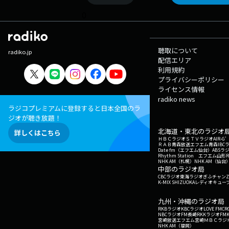
0
聴取について
radiko.jp
配信エリア
利用規約
プライバシーポリシー
ライセンス情報
radiko news
ラジコプレミアムに登録すると日本全国のラ
ジオが聴き放題！
北海道・東北のラジオ
詳しくはこちら
ＨＢＣラジオ
ＳＴＶラジオ
AIR-
ＲＡＢ青森放送
エフエム青森
IBC
Date fm（エフエム仙台）
ABSラ
Rhythm Station エフエム山形
NHK AM（札幌）
NHK AM（仙台
中部のラジオ局
CBCラジオ
東海ラジオ
ぎふチャン
Z
K-MIX SHIZUOKA
レディオキューブ
九州・沖縄のラジオ局
RKBラジオ
KBCラジオ
LOVE FM
CR
NBCラジオ
FM長崎
RKKラジオ
FM
宮崎放送
エフエム宮崎
ＭＢＣラジ
NHK AM（福岡）