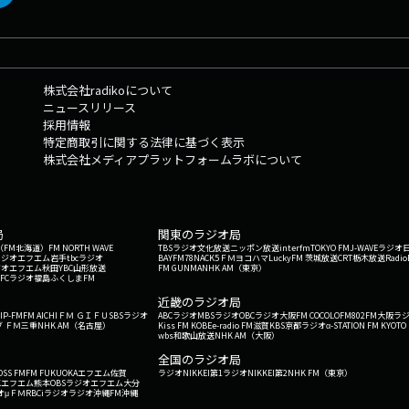
株式会社radikoについて
ニュースリリース
採用情報
特定商取引に関する法律に基づく表示
株式会社メディアプラットフォームラボについて
局
関東のラジオ局
G'（FM北海道）
FM NORTH WAVE
TBSラジオ
文化放送
ニッポン放送
interfm
TOKYO FM
J-WAVE
ラジオ
ラジオ
エフエム岩手
tbcラジオ
BAYFM78
NACK5
ＦＭヨコハマ
LuckyFM 茨城放送
CRT栃木放送
Radio
ジオ
エフエム秋田
YBC山形放送
FM GUNMA
NHK AM（東京）
RFCラジオ福島
ふくしまFM
）
近畿のラジオ局
IP-FM
FM AICHI
ＦＭ ＧＩＦＵ
SBSラジオ
ABCラジオ
MBSラジオ
OBCラジオ大阪
FM COCOLO
FM802
FM大阪
ラ
 ＦＭ三重
NHK AM（名古屋）
Kiss FM KOBE
e-radio FM滋賀
KBS京都ラジオ
α-STATION FM KYOTO
wbs和歌山放送
NHK AM（大阪）
全国のラジオ局
OSS FM
FM FUKUOKA
エフエム佐賀
ラジオNIKKEI第1
ラジオNIKKEI第2
NHK FM（東京）
Kエフエム熊本
OBSラジオ
エフエム大分
オ
μＦＭ
RBCiラジオ
ラジオ沖縄
FM沖縄