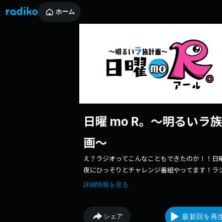
ホーム
日曜 mo R。～明るいラ
画～
え？ラジオってこんなこともできたのか！！日
夜にひっそりとチャレンジ番組やってます！ラ
好きな【ラ族】たちが案を出し合い、新たな番
詳細情報を見る
生み出す企画が誕生！！【ラ族】を応援したい
【ラ族】になりたい人集まれ！ 放送形式：録
組 ※事前収録 出 演 者：週替わり
シェア
最新回を再