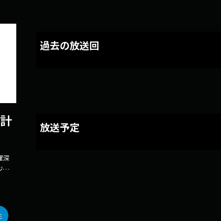
過去の放送回
族計
放送予定
曜深
ジオ
組を
人、
音番
生