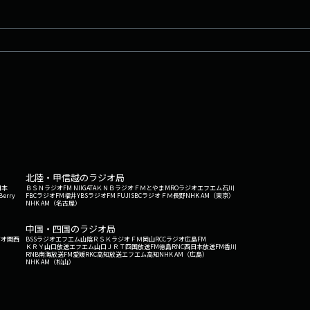
北陸・甲信越のラジオ局
日本
ＢＳＮラジオ
FM NIIGATA
ＫＮＢラジオ
ＦＭとやま
MROラジオ
エフエム石川
Berry
FBCラジオ
FM福井
YBSラジオ
FM FUJI
SBCラジオ
ＦＭ長野
NHK AM（東京）
NHK AM（名古屋）
中国・四国のラジオ局
ジオ関西
BSSラジオ
エフエム山陰
ＲＳＫラジオ
ＦＭ岡山
RCCラジオ
広島FM
ＫＲＹ山口放送
エフエム山口
ＪＲＴ四国放送
FM徳島
RNC西日本放送
FM香川
RNB南海放送
FM愛媛
RKC高知放送
エフエム高知
NHK AM（広島）
NHK AM（松山）