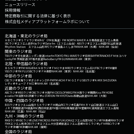
ニュースリリース
採用情報
特定商取引に関する法律に基づく表示
株式会社メディアプラットフォームラボについて
北海道・東北のラジオ局
ＨＢＣラジオ
ＳＴＶラジオ
AIR-G'（FM北海道）
FM NORTH WAVE
ＲＡＢ青森放送
エフエム青森
IBCラジオ
エフエム岩手
tbcラジオ
Date fm（エフエム仙台）
ABSラジオ
エフエム秋田
YBC山形放送
Rhythm Station エフエム山形
RFCラジオ福島
ふくしまFM
NHK AM（札幌）
NHK AM（仙台）
関東のラジオ局
TBSラジオ
文化放送
ニッポン放送
interfm
TOKYO FM
J-WAVE
ラジオ日本
BAYFM78
NACK5
ＦＭヨコハマ
LuckyFM 茨城放送
CRT栃木放送
RadioBerry
FM GUNMA
NHK AM（東京）
北陸・甲信越のラジオ局
ＢＳＮラジオ
FM NIIGATA
ＫＮＢラジオ
ＦＭとやま
MROラジオ
エフエム石川
FBCラジオ
FM福井
YBSラジオ
FM FUJI
SBCラジオ
ＦＭ長野
NHK AM（東京）
NHK AM（名古屋）
中部のラジオ局
CBCラジオ
東海ラジオ
ぎふチャン
ZIP-FM
FM AICHI
ＦＭ ＧＩＦＵ
SBSラジオ
K-MIX SHIZUOKA
レディオキューブ ＦＭ三重
NHK AM（名古屋）
近畿のラジオ局
ABCラジオ
MBSラジオ
OBCラジオ大阪
FM COCOLO
FM802
FM大阪
ラジオ関西
Kiss FM KOBE
e-radio FM滋賀
KBS京都ラジオ
α-STATION FM KYOTO
wbs和歌山放送
NHK AM（大阪）
中国・四国のラジオ局
BSSラジオ
エフエム山陰
ＲＳＫラジオ
ＦＭ岡山
RCCラジオ
広島FM
ＫＲＹ山口放送
エフエム山口
ＪＲＴ四国放送
FM徳島
RNC西日本放送
FM香川
RNB南海放送
FM愛媛
RKC高知放送
エフエム高知
NHK AM（広島）
NHK AM（松山）
九州・沖縄のラジオ局
RKBラジオ
KBCラジオ
LOVE FM
CROSS FM
FM FUKUOKA
エフエム佐賀
NBCラジオ
FM長崎
RKKラジオ
FMKエフエム熊本
OBSラジオ
エフエム大分
宮崎放送
エフエム宮崎
ＭＢＣラジオ
μＦＭ
RBCiラジオ
ラジオ沖縄
FM沖縄
NHK AM（福岡）
全国のラジオ局