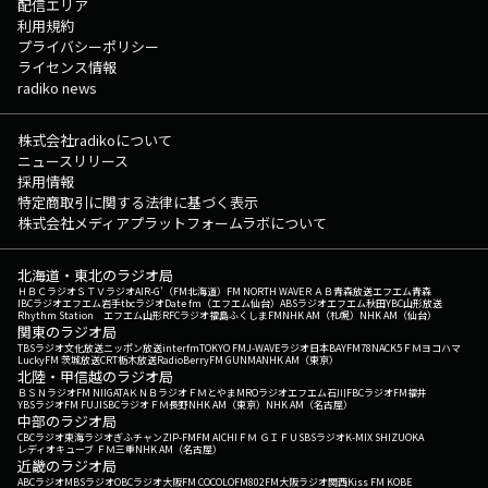
配信エリア
利用規約
プライバシーポリシー
ライセンス情報
radiko news
株式会社radikoについて
ニュースリリース
採用情報
特定商取引に関する法律に基づく表示
株式会社メディアプラットフォームラボについて
北海道・東北のラジオ局
ＨＢＣラジオ
ＳＴＶラジオ
AIR-G'（FM北海道）
FM NORTH WAVE
ＲＡＢ青森放送
エフエム青森
IBCラジオ
エフエム岩手
tbcラジオ
Date fm（エフエム仙台）
ABSラジオ
エフエム秋田
YBC山形放送
Rhythm Station エフエム山形
RFCラジオ福島
ふくしまFM
NHK AM（札幌）
NHK AM（仙台）
関東のラジオ局
TBSラジオ
文化放送
ニッポン放送
interfm
TOKYO FM
J-WAVE
ラジオ日本
BAYFM78
NACK5
ＦＭヨコハマ
LuckyFM 茨城放送
CRT栃木放送
RadioBerry
FM GUNMA
NHK AM（東京）
北陸・甲信越のラジオ局
ＢＳＮラジオ
FM NIIGATA
ＫＮＢラジオ
ＦＭとやま
MROラジオ
エフエム石川
FBCラジオ
FM福井
YBSラジオ
FM FUJI
SBCラジオ
ＦＭ長野
NHK AM（東京）
NHK AM（名古屋）
中部のラジオ局
CBCラジオ
東海ラジオ
ぎふチャン
ZIP-FM
FM AICHI
ＦＭ ＧＩＦＵ
SBSラジオ
K-MIX SHIZUOKA
レディオキューブ ＦＭ三重
NHK AM（名古屋）
近畿のラジオ局
ABCラジオ
MBSラジオ
OBCラジオ大阪
FM COCOLO
FM802
FM大阪
ラジオ関西
Kiss FM KOBE