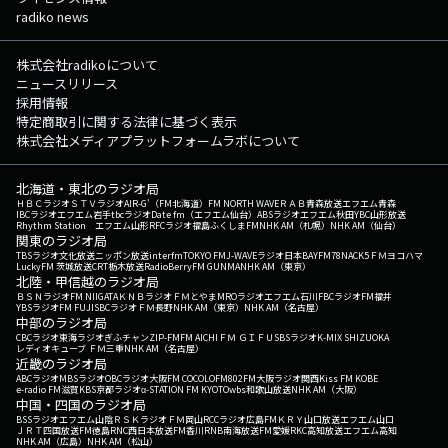
radiko news
株式会社radikoについて
ニュースリリース
採用情報
特定商取引に関する法律に基づく表示
株式会社メディアプラットフォームラボについて
北海道・東北のラジオ局
ＨＢＣラジオ
ＳＴＶラジオ
AIR-G'（FM北海道）
FM NORTH WAVE
ＲＡＢ青森放送
エフエム青森
IBCラジオ
エフエム岩手
tbcラジオ
Date fm（エフエム仙台）
ABSラジオ
エフエム秋田
YBC山形放送
Rhythm Station エフエム山形
RFCラジオ福島
ふくしまFM
NHK AM（札幌）
NHK AM（仙台）
関東のラジオ局
TBSラジオ
文化放送
ニッポン放送
interfm
TOKYO FM
J-WAVE
ラジオ日本
BAYFM78
NACK5
ＦＭヨコハマ
LuckyFM 茨城放送
CRT栃木放送
RadioBerry
FM GUNMA
NHK AM（東京）
北陸・甲信越のラジオ局
ＢＳＮラジオ
FM NIIGATA
ＫＮＢラジオ
ＦＭとやま
MROラジオ
エフエム石川
FBCラジオ
FM福井
YBSラジオ
FM FUJI
SBCラジオ
ＦＭ長野
NHK AM（東京）
NHK AM（名古屋）
中部のラジオ局
CBCラジオ
東海ラジオ
ぎふチャン
ZIP-FM
FM AICHI
ＦＭ ＧＩＦＵ
SBSラジオ
K-MIX SHIZUOKA
レディオキューブ ＦＭ三重
NHK AM（名古屋）
近畿のラジオ局
ABCラジオ
MBSラジオ
OBCラジオ大阪
FM COCOLO
FM802
FM大阪
ラジオ関西
Kiss FM KOBE
e-radio FM滋賀
KBS京都ラジオ
α-STATION FM KYOTO
wbs和歌山放送
NHK AM（大阪）
中国・四国のラジオ局
BSSラジオ
エフエム山陰
ＲＳＫラジオ
ＦＭ岡山
RCCラジオ
広島FM
ＫＲＹ山口放送
エフエム山口
ＪＲＴ四国放送
FM徳島
RNC西日本放送
FM香川
RNB南海放送
FM愛媛
RKC高知放送
エフエム高知
NHK AM（広島）
NHK AM（松山）