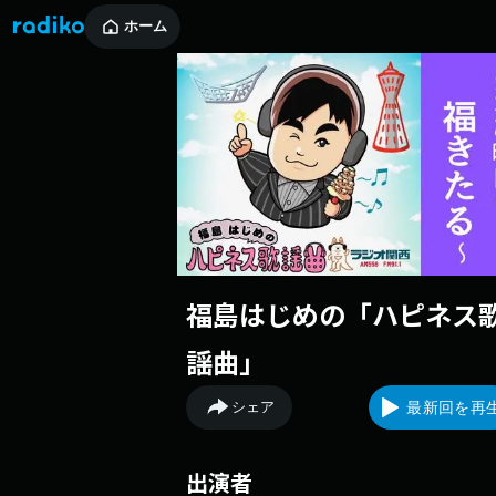
ホーム
福島はじめの「ハピネス
謡曲」
シェア
最新回を再
出演者