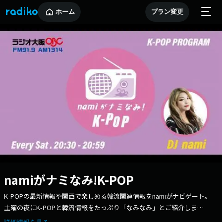
ホーム
プラン変更
namiがナミなみ!K-POP
K-POPの最新情報や関西で楽しめる韓流関連情報をnamiがナビゲート。
土曜の夜にK-POPと韓流情報をたっぷり「なみなみ」とご紹介しま
す。 出演：nami（K-POPナビゲーター）、SPYSHE ---------- メ