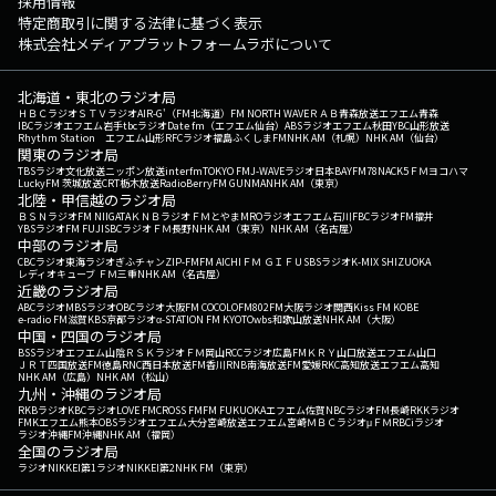
採用情報
特定商取引に関する法律に基づく表示
株式会社メディアプラットフォームラボについて
北海道・東北のラジオ局
ＨＢＣラジオ
ＳＴＶラジオ
AIR-G'（FM北海道）
FM NORTH WAVE
ＲＡＢ青森放送
エフエム青森
IBCラジオ
エフエム岩手
tbcラジオ
Date fm（エフエム仙台）
ABSラジオ
エフエム秋田
YBC山形放送
Rhythm Station エフエム山形
RFCラジオ福島
ふくしまFM
NHK AM（札幌）
NHK AM（仙台）
関東のラジオ局
TBSラジオ
文化放送
ニッポン放送
interfm
TOKYO FM
J-WAVE
ラジオ日本
BAYFM78
NACK5
ＦＭヨコハマ
LuckyFM 茨城放送
CRT栃木放送
RadioBerry
FM GUNMA
NHK AM（東京）
北陸・甲信越のラジオ局
ＢＳＮラジオ
FM NIIGATA
ＫＮＢラジオ
ＦＭとやま
MROラジオ
エフエム石川
FBCラジオ
FM福井
YBSラジオ
FM FUJI
SBCラジオ
ＦＭ長野
NHK AM（東京）
NHK AM（名古屋）
中部のラジオ局
CBCラジオ
東海ラジオ
ぎふチャン
ZIP-FM
FM AICHI
ＦＭ ＧＩＦＵ
SBSラジオ
K-MIX SHIZUOKA
レディオキューブ ＦＭ三重
NHK AM（名古屋）
近畿のラジオ局
ABCラジオ
MBSラジオ
OBCラジオ大阪
FM COCOLO
FM802
FM大阪
ラジオ関西
Kiss FM KOBE
e-radio FM滋賀
KBS京都ラジオ
α-STATION FM KYOTO
wbs和歌山放送
NHK AM（大阪）
中国・四国のラジオ局
BSSラジオ
エフエム山陰
ＲＳＫラジオ
ＦＭ岡山
RCCラジオ
広島FM
ＫＲＹ山口放送
エフエム山口
ＪＲＴ四国放送
FM徳島
RNC西日本放送
FM香川
RNB南海放送
FM愛媛
RKC高知放送
エフエム高知
NHK AM（広島）
NHK AM（松山）
九州・沖縄のラジオ局
RKBラジオ
KBCラジオ
LOVE FM
CROSS FM
FM FUKUOKA
エフエム佐賀
NBCラジオ
FM長崎
RKKラジオ
FMKエフエム熊本
OBSラジオ
エフエム大分
宮崎放送
エフエム宮崎
ＭＢＣラジオ
μＦＭ
RBCiラジオ
ラジオ沖縄
FM沖縄
NHK AM（福岡）
全国のラジオ局
ラジオNIKKEI第1
ラジオNIKKEI第2
NHK FM（東京）