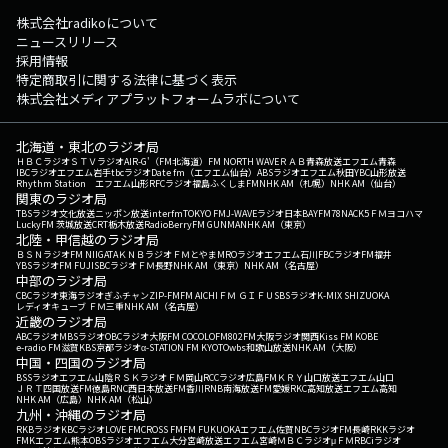
株式会社radikoについて
ニュースリリース
採用情報
特定商取引に関する法律に基づく表示
株式会社メディアプラットフォームラボについて
北海道・東北のラジオ局
ＨＢＣラジオ
ＳＴＶラジオ
AIR-G'（FM北海道）
FM NORTH WAVE
ＲＡＢ青森放送
エフエム青森
IBCラジオ
エフエム岩手
tbcラジオ
Date fm（エフエム仙台）
ABSラジオ
エフエム秋田
YBC山形放送
Rhythm Station エフエム山形
RFCラジオ福島
ふくしまFM
NHK AM（札幌）
NHK AM（仙台）
関東のラジオ局
TBSラジオ
文化放送
ニッポン放送
interfm
TOKYO FM
J-WAVE
ラジオ日本
BAYFM78
NACK5
ＦＭヨコハマ
LuckyFM 茨城放送
CRT栃木放送
RadioBerry
FM GUNMA
NHK AM（東京）
北陸・甲信越のラジオ局
ＢＳＮラジオ
FM NIIGATA
ＫＮＢラジオ
ＦＭとやま
MROラジオ
エフエム石川
FBCラジオ
FM福井
YBSラジオ
FM FUJI
SBCラジオ
ＦＭ長野
NHK AM（東京）
NHK AM（名古屋）
中部のラジオ局
CBCラジオ
東海ラジオ
ぎふチャン
ZIP-FM
FM AICHI
ＦＭ ＧＩＦＵ
SBSラジオ
K-MIX SHIZUOKA
レディオキューブ ＦＭ三重
NHK AM（名古屋）
近畿のラジオ局
ABCラジオ
MBSラジオ
OBCラジオ大阪
FM COCOLO
FM802
FM大阪
ラジオ関西
Kiss FM KOBE
e-radio FM滋賀
KBS京都ラジオ
α-STATION FM KYOTO
wbs和歌山放送
NHK AM（大阪）
中国・四国のラジオ局
BSSラジオ
エフエム山陰
ＲＳＫラジオ
ＦＭ岡山
RCCラジオ
広島FM
ＫＲＹ山口放送
エフエム山口
ＪＲＴ四国放送
FM徳島
RNC西日本放送
FM香川
RNB南海放送
FM愛媛
RKC高知放送
エフエム高知
NHK AM（広島）
NHK AM（松山）
九州・沖縄のラジオ局
RKBラジオ
KBCラジオ
LOVE FM
CROSS FM
FM FUKUOKA
エフエム佐賀
NBCラジオ
FM長崎
RKKラジオ
FMKエフエム熊本
OBSラジオ
エフエム大分
宮崎放送
エフエム宮崎
ＭＢＣラジオ
μＦＭ
RBCiラジオ