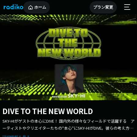
ホーム
プラン変更
DIVE TO THE NEW WORLD
SKY-HIがゲストの本心にDIVE！ 国内外の様々なフィールドで活躍する ア
ーティストやクリエイターたちの"本心"にSKY-HIがDIVE。彼らの考え方や
クリエイトに対する"本音"を引き出し、東京・六本木から世界へ発信して