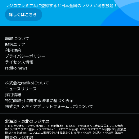
ラジコプレミアムに登録すると日本全国のラジオが聴き放題！
詳しくはこちら
聴取について
配信エリア
利用規約
プライバシーポリシー
ライセンス情報
radiko news
株式会社radikoについて
ニュースリリース
採用情報
特定商取引に関する法律に基づく表示
株式会社メディアプラットフォームラボについて
北海道・東北のラジオ局
ＨＢＣラジオ
ＳＴＶラジオ
AIR-G'（FM北海道）
FM NORTH WAVE
ＲＡＢ青森放送
エフエム青森
IBCラジオ
エフエム岩手
tbcラジオ
Date fm（エフエム仙台）
ABSラジオ
エフエム秋田
YBC山形放送
Rhythm Station エフエム山形
RFCラジオ福島
ふくしまFM
NHK AM（札幌）
NHK AM（仙台）
関東のラジオ局