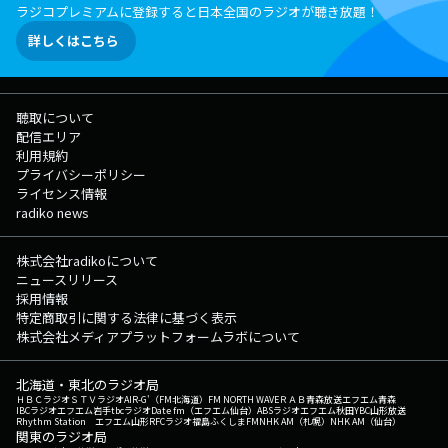
ラジコプレミアムに登録すると日本全国のラジオが聴き放題！
詳しくはこちら
聴取について
配信エリア
利用規約
プライバシーポリシー
ライセンス情報
radiko news
株式会社radikoについて
ニュースリリース
採用情報
特定商取引に関する法律に基づく表示
株式会社メディアプラットフォームラボについて
北海道・東北のラジオ局
ＨＢＣラジオ
ＳＴＶラジオ
AIR-G'（FM北海道）
FM NORTH WAVE
ＲＡＢ青森放送
エフエム青森
IBCラジオ
エフエム岩手
tbcラジオ
Date fm（エフエム仙台）
ABSラジオ
エフエム秋田
YBC山形放送
Rhythm Station エフエム山形
RFCラジオ福島
ふくしまFM
NHK AM（札幌）
NHK AM（仙台）
関東のラジオ局