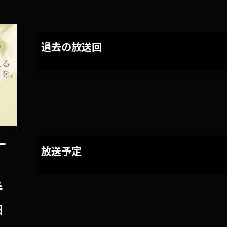
過去の放送回
ー
放送予定
手
日