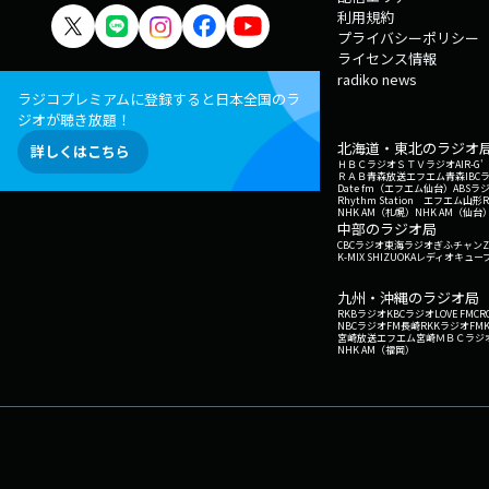
利用規約
プライバシーポリシー
ライセンス情報
radiko news
ラジコプレミアムに登録すると日本全国のラ
ジオが聴き放題！
北海道・東北のラジオ
詳しくはこちら
ＨＢＣラジオ
ＳＴＶラジオ
AIR-
ＲＡＢ青森放送
エフエム青森
IBC
Date fm（エフエム仙台）
ABSラ
Rhythm Station エフエム山形
NHK AM（札幌）
NHK AM（仙台
中部のラジオ局
CBCラジオ
東海ラジオ
ぎふチャン
Z
K-MIX SHIZUOKA
レディオキューブ
九州・沖縄のラジオ局
RKBラジオ
KBCラジオ
LOVE FM
CR
NBCラジオ
FM長崎
RKKラジオ
FM
宮崎放送
エフエム宮崎
ＭＢＣラジ
NHK AM（福岡）