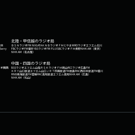
北陸・甲信越のラジオ局
日本
ＢＳＮラジオ
FM NIIGATA
ＫＮＢラジオ
ＦＭとやま
MROラジオ
エフエム石川
Berry
FBCラジオ
FM福井
YBSラジオ
FM FUJI
SBCラジオ
ＦＭ長野
NHK AM（東京）
NHK AM（名古屋）
中国・四国のラジオ局
ジオ関西
BSSラジオ
エフエム山陰
ＲＳＫラジオ
ＦＭ岡山
RCCラジオ
広島FM
ＫＲＹ山口放送
エフエム山口
ＪＲＴ四国放送
FM徳島
RNC西日本放送
FM香川
RNB南海放送
FM愛媛
RKC高知放送
エフエム高知
NHK AM（広島）
NHK AM（松山）