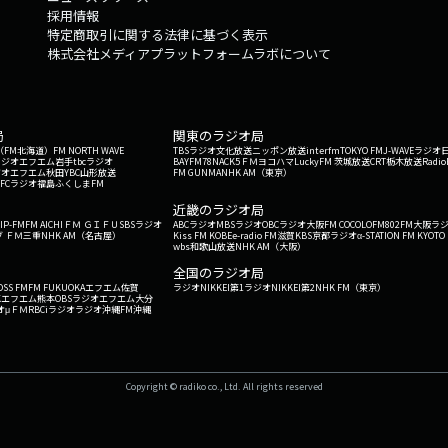
採用情報
特定商取引に関する法律に基づく表示
株式会社メディアプラットフォームラボについて
局
関東のラジオ局
G'（FM北海道）
FM NORTH WAVE
TBSラジオ
文化放送
ニッポン放送
interfm
TOKYO FM
J-WAVE
ラジオ
ラジオ
エフエム岩手
tbcラジオ
BAYFM78
NACK5
ＦＭヨコハマ
LuckyFM 茨城放送
CRT栃木放送
Radio
ジオ
エフエム秋田
YBC山形放送
FM GUNMA
NHK AM（東京）
RFCラジオ福島
ふくしまFM
）
近畿のラジオ局
IP-FM
FM AICHI
ＦＭ ＧＩＦＵ
SBSラジオ
ABCラジオ
MBSラジオ
OBCラジオ大阪
FM COCOLO
FM802
FM大阪
ラ
 ＦＭ三重
NHK AM（名古屋）
Kiss FM KOBE
e-radio FM滋賀
KBS京都ラジオ
α-STATION FM KYOTO
wbs和歌山放送
NHK AM（大阪）
全国のラジオ局
OSS FM
FM FUKUOKA
エフエム佐賀
ラジオNIKKEI第1
ラジオNIKKEI第2
NHK FM（東京）
Kエフエム熊本
OBSラジオ
エフエム大分
オ
μＦＭ
RBCiラジオ
ラジオ沖縄
FM沖縄
Copyright © radiko co., Ltd. All rights reserved