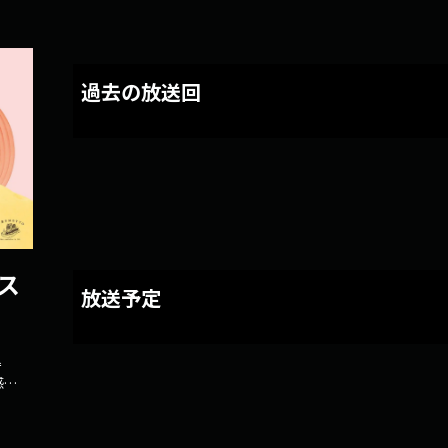
過去の放送回
 ス
放送予定
込
感じ
もな
ロも