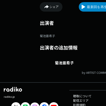
ほぐれる...スープのような時間をお送りしま
株式会社モンマルシェの野菜スープ「野菜を
シェア
最新回を再
MOTTO」のプレゼントも。 メールアドレス：
soup@interfm.jp ハッシュタグ：#スープのじ
出演者
菊池亜希子
出演者の追加情報
菊池亜希子
by ARTIST COM
聴取について
radiko.jp
配信エリア
利用規約