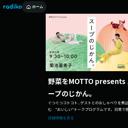
ホーム
野菜をMOTTO presents
ープのじかん。
ぐつぐつコトコト...ゲストとのおしゃべりを煮
む "おいしい"トークプログラムです。日常で
る些細な瞬間や身近なトピックをテーマに他愛
詳細情報を見る
い会話を聞いているような空気感と、体もココ