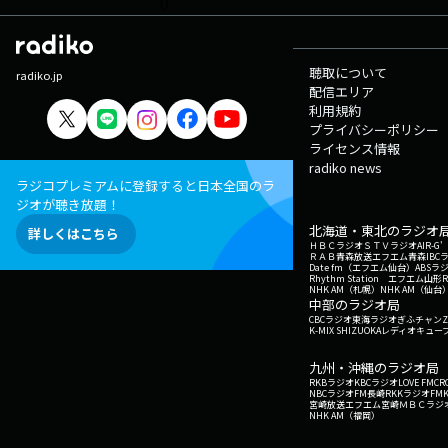
0
聴取について
radiko.jp
配信エリア
利用規約
プライバシーポリシー
ライセンス情報
radiko news
ラジコプレミアムに登録すると日本全国のラ
ジオが聴き放題！
北海道・東北のラジオ
詳しくはこちら
ＨＢＣラジオ
ＳＴＶラジオ
AIR-
ＲＡＢ青森放送
エフエム青森
IBC
Date fm（エフエム仙台）
ABSラ
Rhythm Station エフエム山形
NHK AM（札幌）
NHK AM（仙台
中部のラジオ局
CBCラジオ
東海ラジオ
ぎふチャン
Z
K-MIX SHIZUOKA
レディオキューブ
九州・沖縄のラジオ局
RKBラジオ
KBCラジオ
LOVE FM
CR
NBCラジオ
FM長崎
RKKラジオ
FM
宮崎放送
エフエム宮崎
ＭＢＣラジ
NHK AM（福岡）