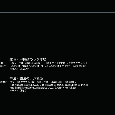
北陸・甲信越のラジオ局
日本
ＢＳＮラジオ
FM NIIGATA
ＫＮＢラジオ
ＦＭとやま
MROラジオ
エフエム石川
Berry
FBCラジオ
FM福井
YBSラジオ
FM FUJI
SBCラジオ
ＦＭ長野
NHK AM（東京）
NHK AM（名古屋）
中国・四国のラジオ局
ジオ関西
BSSラジオ
エフエム山陰
ＲＳＫラジオ
ＦＭ岡山
RCCラジオ
広島FM
ＫＲＹ山口放送
エフエム山口
ＪＲＴ四国放送
FM徳島
RNC西日本放送
FM香川
RNB南海放送
FM愛媛
RKC高知放送
エフエム高知
NHK AM（広島）
NHK AM（松山）