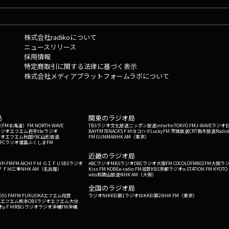
株式会社radikoについて
ニュースリリース
採用情報
特定商取引に関する法律に基づく表示
株式会社メディアプラットフォームラボについて
局
関東のラジオ局
G'（FM北海道）
FM NORTH WAVE
TBSラジオ
文化放送
ニッポン放送
interfm
TOKYO FM
J-WAVE
ラジオ
ラジオ
エフエム岩手
tbcラジオ
BAYFM78
NACK5
ＦＭヨコハマ
LuckyFM 茨城放送
CRT栃木放送
Radio
ジオ
エフエム秋田
YBC山形放送
FM GUNMA
NHK AM（東京）
RFCラジオ福島
ふくしまFM
）
近畿のラジオ局
IP-FM
FM AICHI
ＦＭ ＧＩＦＵ
SBSラジオ
ABCラジオ
MBSラジオ
OBCラジオ大阪
FM COCOLO
FM802
FM大阪
ラ
 ＦＭ三重
NHK AM（名古屋）
Kiss FM KOBE
e-radio FM滋賀
KBS京都ラジオ
α-STATION FM KYOTO
wbs和歌山放送
NHK AM（大阪）
全国のラジオ局
OSS FM
FM FUKUOKA
エフエム佐賀
ラジオNIKKEI第1
ラジオNIKKEI第2
NHK FM（東京）
Kエフエム熊本
OBSラジオ
エフエム大分
オ
μＦＭ
RBCiラジオ
ラジオ沖縄
FM沖縄