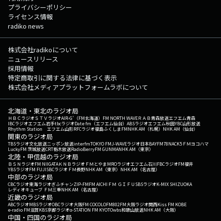
プライバシーポリシー
ライセンス情報
radiko news
株式会社radikoについて
ニュースリリース
採用情報
特定商取引に関する法律に基づく表示
株式会社メディアプラットフォームラボについて
北海道・東北のラジオ局
ＨＢＣラジオ
ＳＴＶラジオ
AIR-G'（FM北海道）
FM NORTH WAVE
ＲＡＢ青森放送
エフエム青森
IBCラジオ
エフエム岩手
tbcラジオ
Date fm（エフエム仙台）
ABSラジオ
エフエム秋田
YBC山形放送
Rhythm Station エフエム山形
RFCラジオ福島
ふくしまFM
NHK AM（札幌）
NHK AM（仙台）
関東のラジオ局
TBSラジオ
文化放送
ニッポン放送
interfm
TOKYO FM
J-WAVE
ラジオ日本
BAYFM78
NACK5
ＦＭヨコハマ
LuckyFM 茨城放送
CRT栃木放送
RadioBerry
FM GUNMA
NHK AM（東京）
北陸・甲信越のラジオ局
ＢＳＮラジオ
FM NIIGATA
ＫＮＢラジオ
ＦＭとやま
MROラジオ
エフエム石川
FBCラジオ
FM福井
YBSラジオ
FM FUJI
SBCラジオ
ＦＭ長野
NHK AM（東京）
NHK AM（名古屋）
中部のラジオ局
CBCラジオ
東海ラジオ
ぎふチャン
ZIP-FM
FM AICHI
ＦＭ ＧＩＦＵ
SBSラジオ
K-MIX SHIZUOKA
レディオキューブ ＦＭ三重
NHK AM（名古屋）
近畿のラジオ局
ABCラジオ
MBSラジオ
OBCラジオ大阪
FM COCOLO
FM802
FM大阪
ラジオ関西
Kiss FM KOBE
e-radio FM滋賀
KBS京都ラジオ
α-STATION FM KYOTO
wbs和歌山放送
NHK AM（大阪）
中国・四国のラジオ局