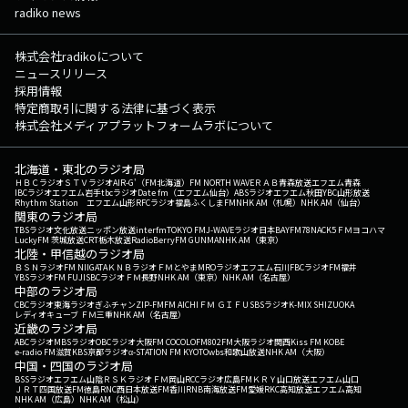
radiko news
株式会社radikoについて
ニュースリリース
採用情報
特定商取引に関する法律に基づく表示
株式会社メディアプラットフォームラボについて
北海道・東北のラジオ局
ＨＢＣラジオ
ＳＴＶラジオ
AIR-G'（FM北海道）
FM NORTH WAVE
ＲＡＢ青森放送
エフエム青森
IBCラジオ
エフエム岩手
tbcラジオ
Date fm（エフエム仙台）
ABSラジオ
エフエム秋田
YBC山形放送
Rhythm Station エフエム山形
RFCラジオ福島
ふくしまFM
NHK AM（札幌）
NHK AM（仙台）
関東のラジオ局
TBSラジオ
文化放送
ニッポン放送
interfm
TOKYO FM
J-WAVE
ラジオ日本
BAYFM78
NACK5
ＦＭヨコハマ
LuckyFM 茨城放送
CRT栃木放送
RadioBerry
FM GUNMA
NHK AM（東京）
北陸・甲信越のラジオ局
ＢＳＮラジオ
FM NIIGATA
ＫＮＢラジオ
ＦＭとやま
MROラジオ
エフエム石川
FBCラジオ
FM福井
YBSラジオ
FM FUJI
SBCラジオ
ＦＭ長野
NHK AM（東京）
NHK AM（名古屋）
中部のラジオ局
CBCラジオ
東海ラジオ
ぎふチャン
ZIP-FM
FM AICHI
ＦＭ ＧＩＦＵ
SBSラジオ
K-MIX SHIZUOKA
レディオキューブ ＦＭ三重
NHK AM（名古屋）
近畿のラジオ局
ABCラジオ
MBSラジオ
OBCラジオ大阪
FM COCOLO
FM802
FM大阪
ラジオ関西
Kiss FM KOBE
e-radio FM滋賀
KBS京都ラジオ
α-STATION FM KYOTO
wbs和歌山放送
NHK AM（大阪）
中国・四国のラジオ局
BSSラジオ
エフエム山陰
ＲＳＫラジオ
ＦＭ岡山
RCCラジオ
広島FM
ＫＲＹ山口放送
エフエム山口
ＪＲＴ四国放送
FM徳島
RNC西日本放送
FM香川
RNB南海放送
FM愛媛
RKC高知放送
エフエム高知
NHK AM（広島）
NHK AM（松山）