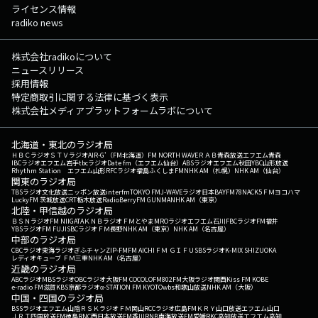
ライセンス情報
radiko news
株式会社radikoについて
ニュースリリース
採用情報
特定商取引に関する法律に基づく表示
株式会社メディアプラットフォームラボについて
北海道・東北のラジオ局
ＨＢＣラジオ
ＳＴＶラジオ
AIR-G'（FM北海道）
FM NORTH WAVE
ＲＡＢ青森放送
エフエム青森
IBCラジオ
エフエム岩手
tbcラジオ
Date fm（エフエム仙台）
ABSラジオ
エフエム秋田
YBC山形放送
Rhythm Station エフエム山形
RFCラジオ福島
ふくしまFM
NHK AM（札幌）
NHK AM（仙台）
関東のラジオ局
TBSラジオ
文化放送
ニッポン放送
interfm
TOKYO FM
J-WAVE
ラジオ日本
BAYFM78
NACK5
ＦＭヨコハマ
LuckyFM 茨城放送
CRT栃木放送
RadioBerry
FM GUNMA
NHK AM（東京）
北陸・甲信越のラジオ局
ＢＳＮラジオ
FM NIIGATA
ＫＮＢラジオ
ＦＭとやま
MROラジオ
エフエム石川
FBCラジオ
FM福井
YBSラジオ
FM FUJI
SBCラジオ
ＦＭ長野
NHK AM（東京）
NHK AM（名古屋）
中部のラジオ局
CBCラジオ
東海ラジオ
ぎふチャン
ZIP-FM
FM AICHI
ＦＭ ＧＩＦＵ
SBSラジオ
K-MIX SHIZUOKA
レディオキューブ ＦＭ三重
NHK AM（名古屋）
近畿のラジオ局
ABCラジオ
MBSラジオ
OBCラジオ大阪
FM COCOLO
FM802
FM大阪
ラジオ関西
Kiss FM KOBE
e-radio FM滋賀
KBS京都ラジオ
α-STATION FM KYOTO
wbs和歌山放送
NHK AM（大阪）
中国・四国のラジオ局
BSSラジオ
エフエム山陰
ＲＳＫラジオ
ＦＭ岡山
RCCラジオ
広島FM
ＫＲＹ山口放送
エフエム山口
ＪＲＴ四国放送
FM徳島
RNC西日本放送
FM香川
RNB南海放送
FM愛媛
RKC高知放送
エフエム高知