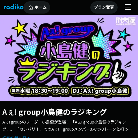
ホーム
プラン変更
Aぇ! group小島健のラジキング
Aぇ! groupのリーダー小島健が登場！ 「Aぇ! group小島健のラジキン
グ」。 「カンバリ！」でのAぇ! groupメンバー3人でのトークと打って
変わり、“コジケン”の名言が止まらない！？ お楽しみに！