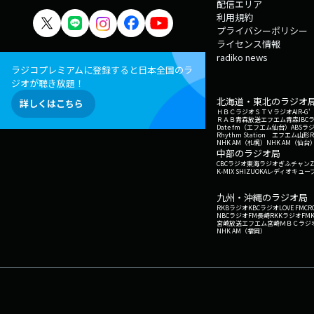
配信エリア
利用規約
プライバシーポリシー
ライセンス情報
radiko news
ラジコプレミアムに登録すると日本全国のラ
ジオが聴き放題！
北海道・東北のラジオ
詳しくはこちら
ＨＢＣラジオ
ＳＴＶラジオ
AIR-
ＲＡＢ青森放送
エフエム青森
IBC
Date fm（エフエム仙台）
ABSラ
Rhythm Station エフエム山形
NHK AM（札幌）
NHK AM（仙台
中部のラジオ局
CBCラジオ
東海ラジオ
ぎふチャン
Z
K-MIX SHIZUOKA
レディオキューブ
九州・沖縄のラジオ局
RKBラジオ
KBCラジオ
LOVE FM
CR
NBCラジオ
FM長崎
RKKラジオ
FM
宮崎放送
エフエム宮崎
ＭＢＣラジ
NHK AM（福岡）