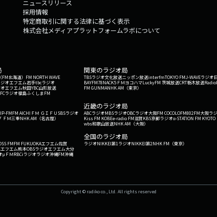
ニュースリリース
採用情報
特定商取引に関する法律に基づく表示
株式会社メディアプラットフォームラボについて
局
関東のラジオ局
G'（FM北海道）
FM NORTH WAVE
TBSラジオ
文化放送
ニッポン放送
interfm
TOKYO FM
J-WAVE
ラジオ
ラジオ
エフエム岩手
tbcラジオ
BAYFM78
NACK5
ＦＭヨコハマ
LuckyFM 茨城放送
CRT栃木放送
Radio
ジオ
エフエム秋田
YBC山形放送
FM GUNMA
NHK AM（東京）
RFCラジオ福島
ふくしまFM
）
近畿のラジオ局
IP-FM
FM AICHI
ＦＭ ＧＩＦＵ
SBSラジオ
ABCラジオ
MBSラジオ
OBCラジオ大阪
FM COCOLO
FM802
FM大阪
ラ
 ＦＭ三重
NHK AM（名古屋）
Kiss FM KOBE
e-radio FM滋賀
KBS京都ラジオ
α-STATION FM KYOTO
wbs和歌山放送
NHK AM（大阪）
全国のラジオ局
OSS FM
FM FUKUOKA
エフエム佐賀
ラジオNIKKEI第1
ラジオNIKKEI第2
NHK FM（東京）
Kエフエム熊本
OBSラジオ
エフエム大分
オ
μＦＭ
RBCiラジオ
ラジオ沖縄
FM沖縄
Copyright © radiko co., Ltd. All rights reserved