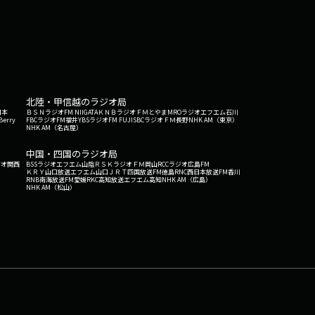
北陸・甲信越のラジオ局
日本
ＢＳＮラジオ
FM NIIGATA
ＫＮＢラジオ
ＦＭとやま
MROラジオ
エフエム石川
Berry
FBCラジオ
FM福井
YBSラジオ
FM FUJI
SBCラジオ
ＦＭ長野
NHK AM（東京）
NHK AM（名古屋）
中国・四国のラジオ局
ジオ関西
BSSラジオ
エフエム山陰
ＲＳＫラジオ
ＦＭ岡山
RCCラジオ
広島FM
ＫＲＹ山口放送
エフエム山口
ＪＲＴ四国放送
FM徳島
RNC西日本放送
FM香川
RNB南海放送
FM愛媛
RKC高知放送
エフエム高知
NHK AM（広島）
NHK AM（松山）