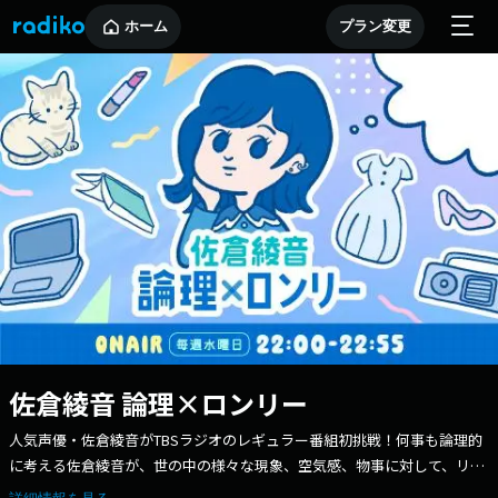
ホーム
プラン変更
佐倉綾音 論理×ロンリー
人気声優・佐倉綾音がTBSラジオのレギュラー番組初挑戦！何事も論理的
に考える佐倉綾音が、世の中の様々な現象、空気感、物事に対して、リス
ナーと一緒に「論理的な分析」を導き出していきます！生放送なので導き