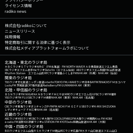
ライセンス情報
radiko news
株式会社radikoについて
ニュースリリース
採用情報
特定商取引に関する法律に基づく表示
株式会社メディアプラットフォームラボについて
北海道・東北のラジオ局
ＨＢＣラジオ
ＳＴＶラジオ
AIR-G'（FM北海道）
FM NORTH WAVE
ＲＡＢ青森放送
エフエム青森
IBCラジオ
エフエム岩手
tbcラジオ
Date fm（エフエム仙台）
ABSラジオ
エフエム秋田
YBC山形放送
Rhythm Station エフエム山形
RFCラジオ福島
ふくしまFM
NHK AM（札幌）
NHK AM（仙台）
関東のラジオ局
TBSラジオ
文化放送
ニッポン放送
interfm
TOKYO FM
J-WAVE
ラジオ日本
BAYFM78
NACK5
ＦＭヨコハマ
LuckyFM 茨城放送
CRT栃木放送
RadioBerry
FM GUNMA
NHK AM（東京）
北陸・甲信越のラジオ局
ＢＳＮラジオ
FM NIIGATA
ＫＮＢラジオ
ＦＭとやま
MROラジオ
エフエム石川
FBCラジオ
FM福井
YBSラジオ
FM FUJI
SBCラジオ
ＦＭ長野
NHK AM（東京）
NHK AM（名古屋）
中部のラジオ局
CBCラジオ
東海ラジオ
ぎふチャン
ZIP-FM
FM AICHI
ＦＭ ＧＩＦＵ
SBSラジオ
K-MIX SHIZUOKA
レディオキューブ ＦＭ三重
NHK AM（名古屋）
近畿のラジオ局
ABCラジオ
MBSラジオ
OBCラジオ大阪
FM COCOLO
FM802
FM大阪
ラジオ関西
Kiss FM KOBE
e-radio FM滋賀
KBS京都ラジオ
α-STATION FM KYOTO
wbs和歌山放送
NHK AM（大阪）
中国・四国のラジオ局
BSSラジオ
エフエム山陰
ＲＳＫラジオ
ＦＭ岡山
RCCラジオ
広島FM
ＫＲＹ山口放送
エフエム山口