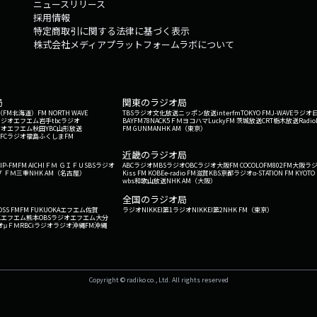
ニュースリリース
採用情報
特定商取引に関する法律に基づく表示
株式会社メディアプラットフォームラボについて
局
関東のラジオ局
G'（FM北海道）
FM NORTH WAVE
TBSラジオ
文化放送
ニッポン放送
interfm
TOKYO FM
J-WAVE
ラジオ
ラジオ
エフエム岩手
tbcラジオ
BAYFM78
NACK5
ＦＭヨコハマ
LuckyFM 茨城放送
CRT栃木放送
Radio
ジオ
エフエム秋田
YBC山形放送
FM GUNMA
NHK AM（東京）
RFCラジオ福島
ふくしまFM
）
近畿のラジオ局
IP-FM
FM AICHI
ＦＭ ＧＩＦＵ
SBSラジオ
ABCラジオ
MBSラジオ
OBCラジオ大阪
FM COCOLO
FM802
FM大阪
ラ
 ＦＭ三重
NHK AM（名古屋）
Kiss FM KOBE
e-radio FM滋賀
KBS京都ラジオ
α-STATION FM KYOTO
wbs和歌山放送
NHK AM（大阪）
全国のラジオ局
OSS FM
FM FUKUOKA
エフエム佐賀
ラジオNIKKEI第1
ラジオNIKKEI第2
NHK FM（東京）
Kエフエム熊本
OBSラジオ
エフエム大分
オ
μＦＭ
RBCiラジオ
ラジオ沖縄
FM沖縄
Copyright © radiko co., Ltd. All rights reserved