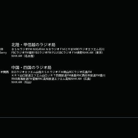
北陸・甲信越のラジオ局
日本
ＢＳＮラジオ
FM NIIGATA
ＫＮＢラジオ
ＦＭとやま
MROラジオ
エフエム石川
Berry
FBCラジオ
FM福井
YBSラジオ
FM FUJI
SBCラジオ
ＦＭ長野
NHK AM（東京）
NHK AM（名古屋）
中国・四国のラジオ局
ジオ関西
BSSラジオ
エフエム山陰
ＲＳＫラジオ
ＦＭ岡山
RCCラジオ
広島FM
ＫＲＹ山口放送
エフエム山口
ＪＲＴ四国放送
FM徳島
RNC西日本放送
FM香川
RNB南海放送
FM愛媛
RKC高知放送
エフエム高知
NHK AM（広島）
NHK AM（松山）