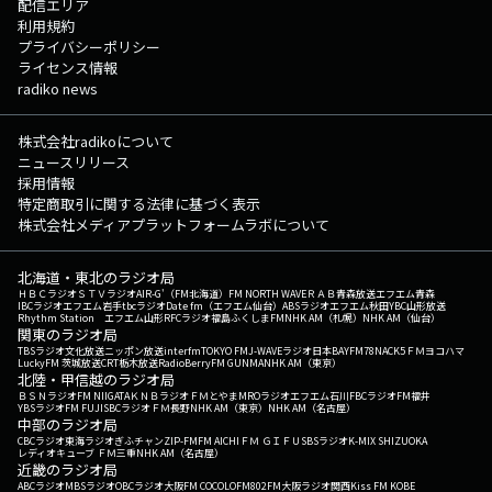
配信エリア
利用規約
プライバシーポリシー
ライセンス情報
radiko news
株式会社radikoについて
ニュースリリース
採用情報
特定商取引に関する法律に基づく表示
株式会社メディアプラットフォームラボについて
北海道・東北のラジオ局
ＨＢＣラジオ
ＳＴＶラジオ
AIR-G'（FM北海道）
FM NORTH WAVE
ＲＡＢ青森放送
エフエム青森
IBCラジオ
エフエム岩手
tbcラジオ
Date fm（エフエム仙台）
ABSラジオ
エフエム秋田
YBC山形放送
Rhythm Station エフエム山形
RFCラジオ福島
ふくしまFM
NHK AM（札幌）
NHK AM（仙台）
関東のラジオ局
TBSラジオ
文化放送
ニッポン放送
interfm
TOKYO FM
J-WAVE
ラジオ日本
BAYFM78
NACK5
ＦＭヨコハマ
LuckyFM 茨城放送
CRT栃木放送
RadioBerry
FM GUNMA
NHK AM（東京）
北陸・甲信越のラジオ局
ＢＳＮラジオ
FM NIIGATA
ＫＮＢラジオ
ＦＭとやま
MROラジオ
エフエム石川
FBCラジオ
FM福井
YBSラジオ
FM FUJI
SBCラジオ
ＦＭ長野
NHK AM（東京）
NHK AM（名古屋）
中部のラジオ局
CBCラジオ
東海ラジオ
ぎふチャン
ZIP-FM
FM AICHI
ＦＭ ＧＩＦＵ
SBSラジオ
K-MIX SHIZUOKA
レディオキューブ ＦＭ三重
NHK AM（名古屋）
近畿のラジオ局
ABCラジオ
MBSラジオ
OBCラジオ大阪
FM COCOLO
FM802
FM大阪
ラジオ関西
Kiss FM KOBE