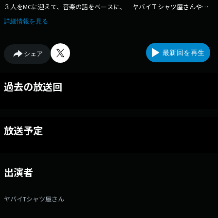
３人をMCに迎えて、音楽の話をベースに、 ヤバイＴシャツ屋さんやゲ
ストのパーソナルな側面を深堀り。 トークに花が咲くコーナー展開で、音
詳細情報を見る
楽とトークを楽しむバラエティ番組。
最新回を再生
シェア
過去の放送回
放送予定
出演者
ヤバイTシャツ屋さん