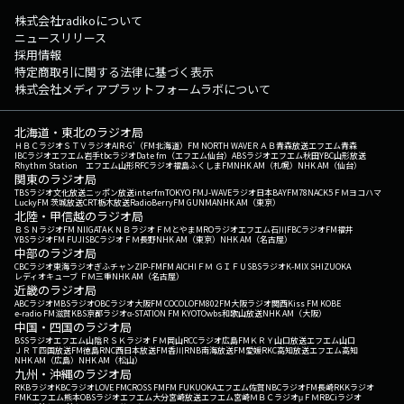
株式会社radikoについて
ニュースリリース
採用情報
特定商取引に関する法律に基づく表示
株式会社メディアプラットフォームラボについて
北海道・東北のラジオ局
ＨＢＣラジオ
ＳＴＶラジオ
AIR-G'（FM北海道）
FM NORTH WAVE
ＲＡＢ青森放送
エフエム青森
IBCラジオ
エフエム岩手
tbcラジオ
Date fm（エフエム仙台）
ABSラジオ
エフエム秋田
YBC山形放送
Rhythm Station エフエム山形
RFCラジオ福島
ふくしまFM
NHK AM（札幌）
NHK AM（仙台）
関東のラジオ局
TBSラジオ
文化放送
ニッポン放送
interfm
TOKYO FM
J-WAVE
ラジオ日本
BAYFM78
NACK5
ＦＭヨコハマ
LuckyFM 茨城放送
CRT栃木放送
RadioBerry
FM GUNMA
NHK AM（東京）
北陸・甲信越のラジオ局
ＢＳＮラジオ
FM NIIGATA
ＫＮＢラジオ
ＦＭとやま
MROラジオ
エフエム石川
FBCラジオ
FM福井
YBSラジオ
FM FUJI
SBCラジオ
ＦＭ長野
NHK AM（東京）
NHK AM（名古屋）
中部のラジオ局
CBCラジオ
東海ラジオ
ぎふチャン
ZIP-FM
FM AICHI
ＦＭ ＧＩＦＵ
SBSラジオ
K-MIX SHIZUOKA
レディオキューブ ＦＭ三重
NHK AM（名古屋）
近畿のラジオ局
ABCラジオ
MBSラジオ
OBCラジオ大阪
FM COCOLO
FM802
FM大阪
ラジオ関西
Kiss FM KOBE
e-radio FM滋賀
KBS京都ラジオ
α-STATION FM KYOTO
wbs和歌山放送
NHK AM（大阪）
中国・四国のラジオ局
BSSラジオ
エフエム山陰
ＲＳＫラジオ
ＦＭ岡山
RCCラジオ
広島FM
ＫＲＹ山口放送
エフエム山口
ＪＲＴ四国放送
FM徳島
RNC西日本放送
FM香川
RNB南海放送
FM愛媛
RKC高知放送
エフエム高知
NHK AM（広島）
NHK AM（松山）
九州・沖縄のラジオ局
RKBラジオ
KBCラジオ
LOVE FM
CROSS FM
FM FUKUOKA
エフエム佐賀
NBCラジオ
FM長崎
RKKラジオ
FMKエフエム熊本
OBSラジオ
エフエム大分
宮崎放送
エフエム宮崎
ＭＢＣラジオ
μＦＭ
RBCiラジオ