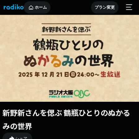
ホーム
プラン変更
新野新さんを偲ぶ 鶴瓶ひとりのぬかる
みの世界
シェア