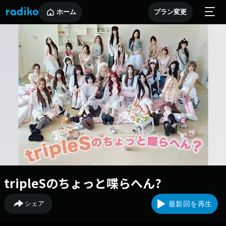
ホーム
プラン変更
tripleSのちょっと喋らへん?
シェア
最新回を再生