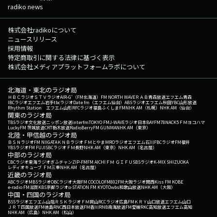
radiko news
株式会社radikoについて
ニュースリリース
採用情報
特定商取引に関する法律に基づく表示
株式会社メディアプラットフォームラボについて
北海道・東北のラジオ局
ＨＢＣラジオ
ＳＴＶラジオ
AIR-G'（FM北海道）
FM NORTH WAVE
ＲＡＢ青森放送
エフエム青森
IBCラジオ
エフエム岩手
tbcラジオ
Date fm（エフエム仙台）
ABSラジオ
エフエム秋田
YBC山形放送
Rhythm Station エフエム山形
RFCラジオ福島
ふくしまFM
NHK AM（札幌）
NHK AM（仙台）
関東のラジオ局
TBSラジオ
文化放送
ニッポン放送
interfm
TOKYO FM
J-WAVE
ラジオ日本
BAYFM78
NACK5
ＦＭヨコハマ
LuckyFM 茨城放送
CRT栃木放送
RadioBerry
FM GUNMA
NHK AM（東京）
北陸・甲信越のラジオ局
ＢＳＮラジオ
FM NIIGATA
ＫＮＢラジオ
ＦＭとやま
MROラジオ
エフエム石川
FBCラジオ
FM福井
YBSラジオ
FM FUJI
SBCラジオ
ＦＭ長野
NHK AM（東京）
NHK AM（名古屋）
中部のラジオ局
CBCラジオ
東海ラジオ
ぎふチャン
ZIP-FM
FM AICHI
ＦＭ ＧＩＦＵ
SBSラジオ
K-MIX SHIZUOKA
レディオキューブ ＦＭ三重
NHK AM（名古屋）
近畿のラジオ局
ABCラジオ
MBSラジオ
OBCラジオ大阪
FM COCOLO
FM802
FM大阪
ラジオ関西
Kiss FM KOBE
e-radio FM滋賀
KBS京都ラジオ
α-STATION FM KYOTO
wbs和歌山放送
NHK AM（大阪）
中国・四国のラジオ局
BSSラジオ
エフエム山陰
ＲＳＫラジオ
ＦＭ岡山
RCCラジオ
広島FM
ＫＲＹ山口放送
エフエム山口
ＪＲＴ四国放送
FM徳島
RNC西日本放送
FM香川
RNB南海放送
FM愛媛
RKC高知放送
エフエム高知
NHK AM（広島）
NHK AM（松山）