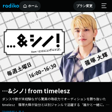
ホーム
プラン変更
…&シノ! from timelesz
ダンスや歌が未経験ながら驚異の吸収力でオーディションを勝ち抜いた
timelesz 篠塚大輝が自分とは別ジャンルで活躍する〝誰かと一緒に〟つ
くっていくトーク＆教養バラエティ番組。 アイドルになったばかり、芸