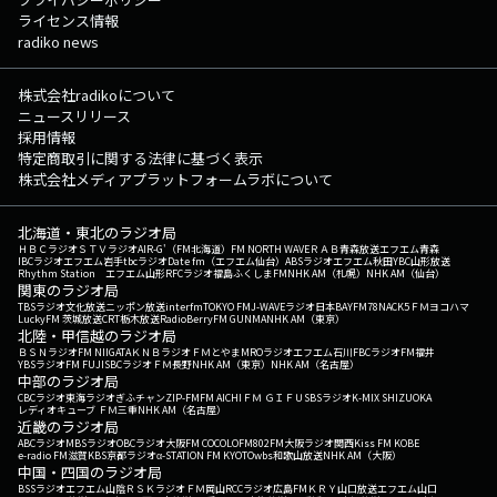
ライセンス情報
radiko news
株式会社radikoについて
ニュースリリース
採用情報
特定商取引に関する法律に基づく表示
株式会社メディアプラットフォームラボについて
北海道・東北のラジオ局
ＨＢＣラジオ
ＳＴＶラジオ
AIR-G'（FM北海道）
FM NORTH WAVE
ＲＡＢ青森放送
エフエム青森
IBCラジオ
エフエム岩手
tbcラジオ
Date fm（エフエム仙台）
ABSラジオ
エフエム秋田
YBC山形放送
Rhythm Station エフエム山形
RFCラジオ福島
ふくしまFM
NHK AM（札幌）
NHK AM（仙台）
関東のラジオ局
TBSラジオ
文化放送
ニッポン放送
interfm
TOKYO FM
J-WAVE
ラジオ日本
BAYFM78
NACK5
ＦＭヨコハマ
LuckyFM 茨城放送
CRT栃木放送
RadioBerry
FM GUNMA
NHK AM（東京）
北陸・甲信越のラジオ局
ＢＳＮラジオ
FM NIIGATA
ＫＮＢラジオ
ＦＭとやま
MROラジオ
エフエム石川
FBCラジオ
FM福井
YBSラジオ
FM FUJI
SBCラジオ
ＦＭ長野
NHK AM（東京）
NHK AM（名古屋）
中部のラジオ局
CBCラジオ
東海ラジオ
ぎふチャン
ZIP-FM
FM AICHI
ＦＭ ＧＩＦＵ
SBSラジオ
K-MIX SHIZUOKA
レディオキューブ ＦＭ三重
NHK AM（名古屋）
近畿のラジオ局
ABCラジオ
MBSラジオ
OBCラジオ大阪
FM COCOLO
FM802
FM大阪
ラジオ関西
Kiss FM KOBE
e-radio FM滋賀
KBS京都ラジオ
α-STATION FM KYOTO
wbs和歌山放送
NHK AM（大阪）
中国・四国のラジオ局
BSSラジオ
エフエム山陰
ＲＳＫラジオ
ＦＭ岡山
RCCラジオ
広島FM
ＫＲＹ山口放送
エフエム山口