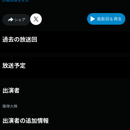
詳細情報を見る
能界にも入ったばかり、それでも持前のガッツと吸収力！そして一橋大学
に在学中という、頭脳明晰な一面を活かし、単なるラジオのトーク番組で
はなくファンの皆様はもちろん、多くの聴く人の知的好奇心を刺激する30
最新回を再生
シェア
分のトークプログラムです。
過去の放送回
放送予定
出演者
篠塚大輝
出演者の追加情報