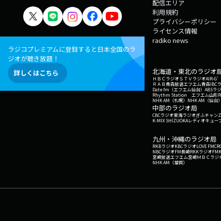
配信エリア
利用規約
プライバシーポリシー
ライセンス情報
radiko news
ラジコプレミアムに登録すると日本全国のラ
ジオが聴き放題！
北海道・東北のラジオ
詳しくはこちら
ＨＢＣラジオ
ＳＴＶラジオ
AIR-
ＲＡＢ青森放送
エフエム青森
IBC
Date fm（エフエム仙台）
ABSラ
Rhythm Station エフエム山形
NHK AM（札幌）
NHK AM（仙台
中部のラジオ局
CBCラジオ
東海ラジオ
ぎふチャン
Z
K-MIX SHIZUOKA
レディオキューブ
九州・沖縄のラジオ局
RKBラジオ
KBCラジオ
LOVE FM
CR
NBCラジオ
FM長崎
RKKラジオ
FM
宮崎放送
エフエム宮崎
ＭＢＣラジ
NHK AM（福岡）