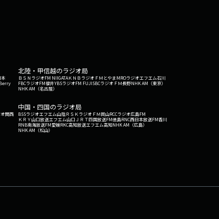
北陸・甲信越のラジオ局
日本
ＢＳＮラジオ
FM NIIGATA
ＫＮＢラジオ
ＦＭとやま
MROラジオ
エフエム石川
Berry
FBCラジオ
FM福井
YBSラジオ
FM FUJI
SBCラジオ
ＦＭ長野
NHK AM（東京）
NHK AM（名古屋）
中国・四国のラジオ局
ジオ関西
BSSラジオ
エフエム山陰
ＲＳＫラジオ
ＦＭ岡山
RCCラジオ
広島FM
ＫＲＹ山口放送
エフエム山口
ＪＲＴ四国放送
FM徳島
RNC西日本放送
FM香川
RNB南海放送
FM愛媛
RKC高知放送
エフエム高知
NHK AM（広島）
NHK AM（松山）