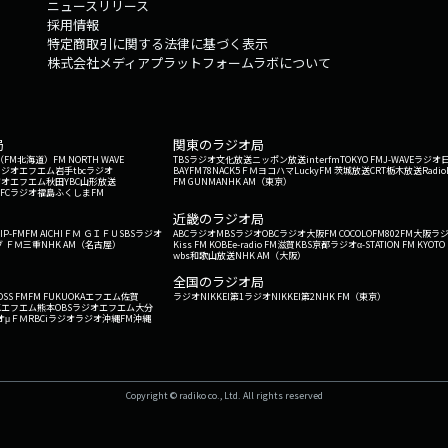
ニュースリリース
採用情報
特定商取引に関する法律に基づく表示
株式会社メディアプラットフォームラボについて
局
関東のラジオ局
G'（FM北海道）
FM NORTH WAVE
TBSラジオ
文化放送
ニッポン放送
interfm
TOKYO FM
J-WAVE
ラジオ
ラジオ
エフエム岩手
tbcラジオ
BAYFM78
NACK5
ＦＭヨコハマ
LuckyFM 茨城放送
CRT栃木放送
Radio
ジオ
エフエム秋田
YBC山形放送
FM GUNMA
NHK AM（東京）
RFCラジオ福島
ふくしまFM
）
近畿のラジオ局
IP-FM
FM AICHI
ＦＭ ＧＩＦＵ
SBSラジオ
ABCラジオ
MBSラジオ
OBCラジオ大阪
FM COCOLO
FM802
FM大阪
ラ
 ＦＭ三重
NHK AM（名古屋）
Kiss FM KOBE
e-radio FM滋賀
KBS京都ラジオ
α-STATION FM KYOTO
wbs和歌山放送
NHK AM（大阪）
全国のラジオ局
OSS FM
FM FUKUOKA
エフエム佐賀
ラジオNIKKEI第1
ラジオNIKKEI第2
NHK FM（東京）
Kエフエム熊本
OBSラジオ
エフエム大分
オ
μＦＭ
RBCiラジオ
ラジオ沖縄
FM沖縄
Copyright © radiko co., Ltd. All rights reserved