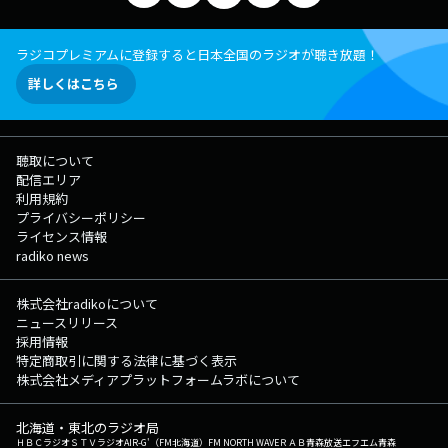
い。 あなたの正直な“個人の感想”、お待ちしています。 --------------
---------------- 〇番組公式ブログ：https://note.com/musicworldline
○番組メールアドレス：mwl@obc1314.com ○番組公式X：
ラジコプレミアムに登録すると日本全国のラジオが聴き放題！
@MusicWorldLines ○番組公式Instagram：
詳しくはこちら
https://www.instagram.com/music.worldline ------------------------------
聴取について
配信エリア
利用規約
プライバシーポリシー
ライセンス情報
radiko news
株式会社radikoについて
ニュースリリース
採用情報
特定商取引に関する法律に基づく表示
株式会社メディアプラットフォームラボについて
北海道・東北のラジオ局
ＨＢＣラジオ
ＳＴＶラジオ
AIR-G'（FM北海道）
FM NORTH WAVE
ＲＡＢ青森放送
エフエム青森