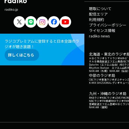
聴取について
radiko.jp
配信エリア
利用規約
プライバシーポリシー
ライセンス情報
radiko news
ラジコプレミアムに登録すると日本全国のラ
ジオが聴き放題！
北海道・東北のラジオ
詳しくはこちら
ＨＢＣラジオ
ＳＴＶラジオ
AIR-
ＲＡＢ青森放送
エフエム青森
IBC
Date fm（エフエム仙台）
ABSラ
Rhythm Station エフエム山形
NHK AM（札幌）
NHK AM（仙台
中部のラジオ局
CBCラジオ
東海ラジオ
ぎふチャン
Z
K-MIX SHIZUOKA
レディオキューブ
九州・沖縄のラジオ局
RKBラジオ
KBCラジオ
LOVE FM
CR
NBCラジオ
FM長崎
RKKラジオ
FM
宮崎放送
エフエム宮崎
ＭＢＣラジ
NHK AM（福岡）