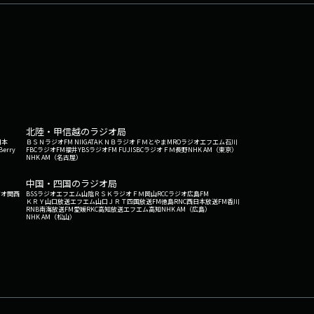
北陸・甲信越のラジオ局
日本
ＢＳＮラジオ
FM NIIGATA
ＫＮＢラジオ
ＦＭとやま
MROラジオ
エフエム石川
Berry
FBCラジオ
FM福井
YBSラジオ
FM FUJI
SBCラジオ
ＦＭ長野
NHK AM（東京）
NHK AM（名古屋）
中国・四国のラジオ局
ジオ関西
BSSラジオ
エフエム山陰
ＲＳＫラジオ
ＦＭ岡山
RCCラジオ
広島FM
ＫＲＹ山口放送
エフエム山口
ＪＲＴ四国放送
FM徳島
RNC西日本放送
FM香川
RNB南海放送
FM愛媛
RKC高知放送
エフエム高知
NHK AM（広島）
NHK AM（松山）