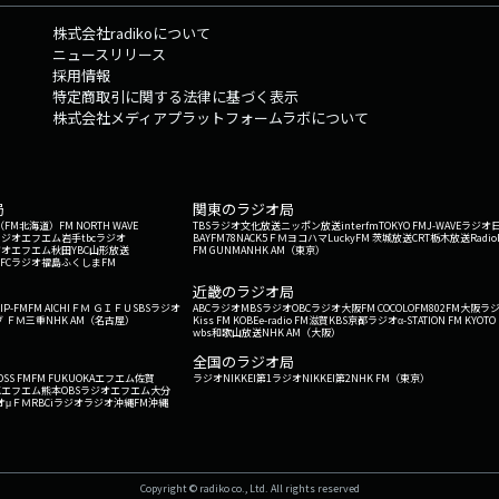
株式会社radikoについて
ニュースリリース
採用情報
特定商取引に関する法律に基づく表示
株式会社メディアプラットフォームラボについて
局
関東のラジオ局
G'（FM北海道）
FM NORTH WAVE
TBSラジオ
文化放送
ニッポン放送
interfm
TOKYO FM
J-WAVE
ラジオ
ラジオ
エフエム岩手
tbcラジオ
BAYFM78
NACK5
ＦＭヨコハマ
LuckyFM 茨城放送
CRT栃木放送
Radio
ジオ
エフエム秋田
YBC山形放送
FM GUNMA
NHK AM（東京）
RFCラジオ福島
ふくしまFM
）
近畿のラジオ局
IP-FM
FM AICHI
ＦＭ ＧＩＦＵ
SBSラジオ
ABCラジオ
MBSラジオ
OBCラジオ大阪
FM COCOLO
FM802
FM大阪
ラ
 ＦＭ三重
NHK AM（名古屋）
Kiss FM KOBE
e-radio FM滋賀
KBS京都ラジオ
α-STATION FM KYOTO
wbs和歌山放送
NHK AM（大阪）
全国のラジオ局
OSS FM
FM FUKUOKA
エフエム佐賀
ラジオNIKKEI第1
ラジオNIKKEI第2
NHK FM（東京）
Kエフエム熊本
OBSラジオ
エフエム大分
オ
μＦＭ
RBCiラジオ
ラジオ沖縄
FM沖縄
Copyright © radiko co., Ltd. All rights reserved