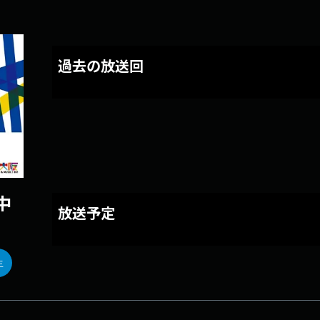
過去の放送回
 中
放送予定
生